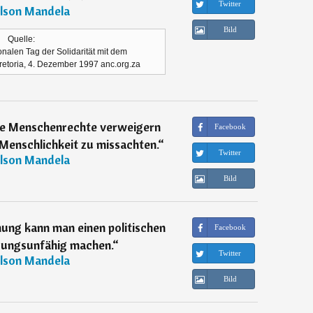
Twitter
lson Mandela
Bild
Quelle:
nalen Tag der Solidarität mit dem
retoria, 4. Dezember 1997 anc.org.za
e Menschenrechte verweigern
Facebook
 Menschlichkeit zu missachten.
“
Twitter
lson Mandela
Bild
ung kann man einen politischen
Facebook
ungsunfähig machen.
“
Twitter
lson Mandela
Bild