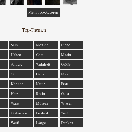
Mehr Top-Autoren
Top-Themen
Sein
Mensch
Liebe
Haben
Gott
Macht
Andere
Wahrheit
Größe
Gut
Ganz
Mann
Können
Natur
Frau
Herz
Recht
Geist
Ware
Müssen
Wissen
Gedanken
Freiheit
Wort
Weiß
Länge
Denken