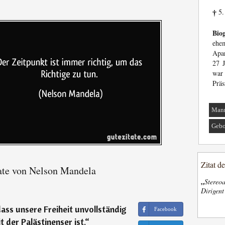
5.
†
Biog
ehe
Apar
27 J
war
Präs
Man
Gebo
Zitat d
ate von Nelson Mandela
„
Stereoa
Dirigen
ass unsere Freiheit unvollständig
Facebook
t der Palästinenser ist.
“