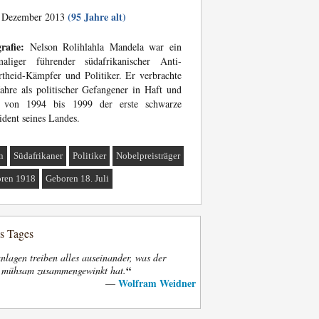
(95 Jahre alt)
 Dezember 2013
rafie:
Nelson Rolihlahla Mandela war ein
maliger führender südafrikanischer Anti-
theid-Kämpfer und Politiker. Er verbrachte
ahre als politischer Gefangener in Haft und
 von 1994 bis 1999 der erste schwarze
ident seines Landes.
n
Südafrikaner
Politiker
Nobelpreisträger
ren 1918
Geboren 18. Juli
es Tages
nlagen treiben alles auseinander, was der
“
t mühsam zusammengewinkt hat.
Wolfram Weidner
—