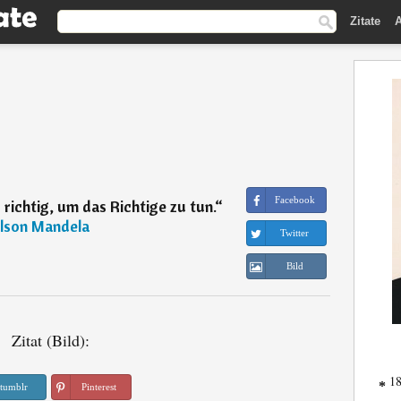
Zitate
A
Facebook
richtig, um das Richtige zu tun.
“
lson Mandela
Twitter
Bild
Zitat (Bild):
18
*
tumblr
Pinterest