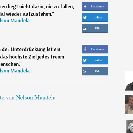
 liegt nicht darin, nie zu fallen,
Facebook
al wieder aufzustehen.
“
Twitter
lson Mandela
Bild
 der Unterdrückung ist ein
Facebook
as höchste Ziel jedes freien
Twitter
enschen.
“
lson Mandela
Bild
ate von Nelson Mandela