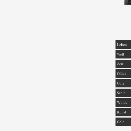
Leben
Welt
Zeit
Glück
Güte
Seele
Würde
Kunst
Geld