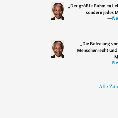
„
Der größte Ruhm im Leben
sondern jedes M
―
Ne
„
Die Befreiung von
Menschenrecht und d
M
―
Ne
Alle Zit