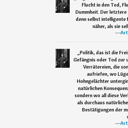
Flucht in den Tod, Fl
Dummheit. Der letztere i
denn selbst intelligente
näher, als sie s
―
Art
„
Politik, das ist die Fr
Gefängnis oder Tod zur 
Verrätereien, die s
aufriefen, wo Lüge
Hohngelächter untergin
natürlichen Konsequenz
sondern wo all diese Ve
als durchaus natürlich
Bestätigungen der m
―
Art