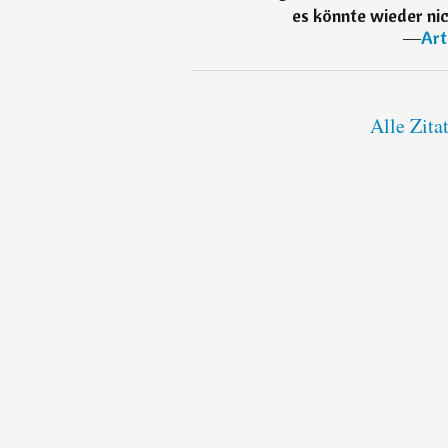
es könnte wieder ni
―
Art
Alle Zita