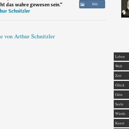
cht das wahre gewesen sein.
“
Bild
hur Schnitzler
te von Arthur Schnitzler
Leben
Welt
Zeit
Glück
Güte
Seele
Würde
Kunst