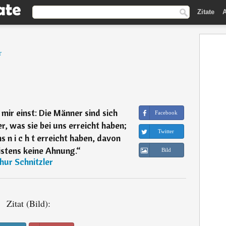
Zitate
A
r
 mir einst: Die Männer sind sich
Facebook
, was sie bei uns erreicht haben;
Twitter
ns n i c h t erreicht haben, davon
istens keine Ahnung.
“
Bild
hur Schnitzler
Zitat (Bild):