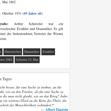
. Mai 1862
(69 Jahre alt)
. Oktober 1931
rafie:
Arthur Schnitzler war ein
rreichischer Erzähler und Dramatiker. Er gilt
einer der bedeutendsten Vertreter der Wiener
erne.
n
Österreicher
Dramatiker
Erzähler
ren 1862
Geboren 15. Mai
es Tages
nicht besser, für eine Sache zu sterben, an die
bt, wie an den Frieden, als für eine Sache zu
an die man nicht glaubt, wie an den Krieg? Jeder
gt ein weiteres Glied an die Kette des Übels, die
“
schritt der Menschlichkeit verhindert.
Albert Einstein
—