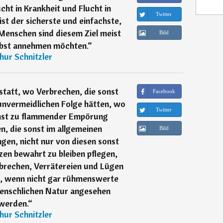
ucht in Krankheit und Flucht in
Twitter
st der sicherste und einfachste,
 Menschen sind diesem Ziel meist
Bild
elbst annehmen möchten.
“
hur Schnitzler
eistatt, wo Verbrechen, die sonst
Facebook
unvermeidlichen Folge hätten, wo
Twitter
onst zu flammender Empörung
n, die sonst im allgemeinen
Bild
gen, nicht nur von diesen sonst
en bewahrt zu bleiben pflegen,
rbrechen, Verrätereien und Lügen
e, wenn nicht gar rühmenswerte
enschlichen Natur angesehen
werden.
“
hur Schnitzler