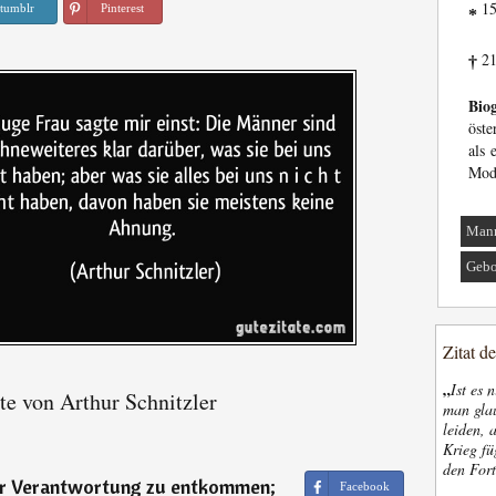
15
tumblr
Pinterest
*
21
†
Biog
öste
als 
Mod
Man
Gebo
Zitat d
„
Ist es 
te von Arthur Schnitzler
man glau
leiden, 
Krieg fü
den Fort
ner Verantwortung zu entkommen;
Facebook