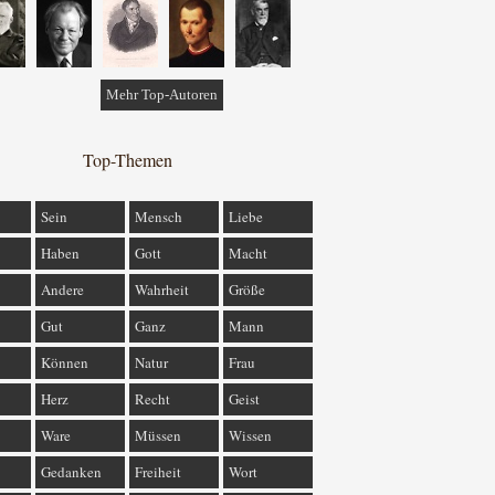
Mehr Top-Autoren
Top-Themen
Sein
Mensch
Liebe
Haben
Gott
Macht
Andere
Wahrheit
Größe
Gut
Ganz
Mann
Können
Natur
Frau
Herz
Recht
Geist
Ware
Müssen
Wissen
Gedanken
Freiheit
Wort