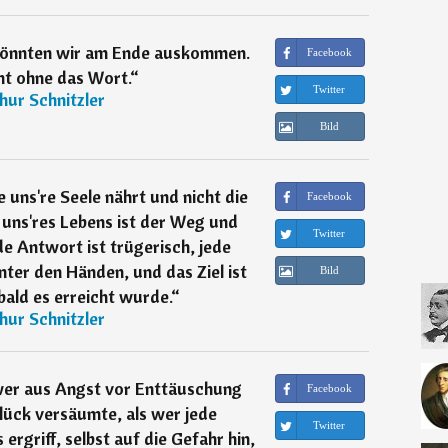
 könnten wir am Ende auskommen.
Facebook
ht ohne das Wort.
“
Twitter
hur Schnitzler
Bild
e uns're Seele nährt und nicht die
Facebook
 uns'res Lebens ist der Weg und
Twitter
ede Antwort ist trügerisch, jede
unter den Händen, und das Ziel ist
Bild
bald es erreicht wurde.
“
hur Schnitzler
wer aus Angst vor Enttäuschung
Facebook
lück versäumte, als wer jede
Twitter
ergriff, selbst auf die Gefahr hin,