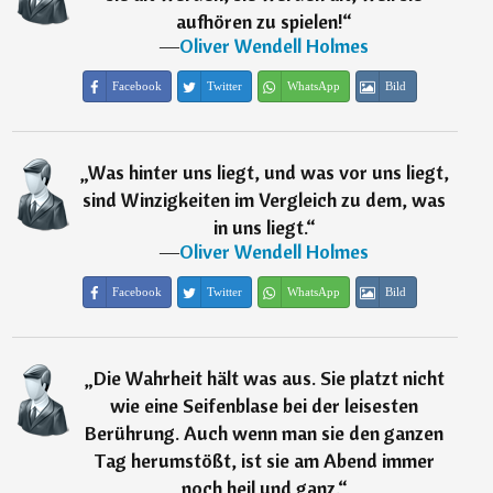
aufhören zu spielen!
“
―
Oliver Wendell Holmes
Facebook
Twitter
WhatsApp
Bild
„
Was hinter uns liegt, und was vor uns liegt,
sind Winzigkeiten im Vergleich zu dem, was
in uns liegt.
“
―
Oliver Wendell Holmes
Facebook
Twitter
WhatsApp
Bild
„
Die Wahrheit hält was aus. Sie platzt nicht
wie eine Seifenblase bei der leisesten
Berührung. Auch wenn man sie den ganzen
Tag herumstößt, ist sie am Abend immer
noch heil und ganz.
“