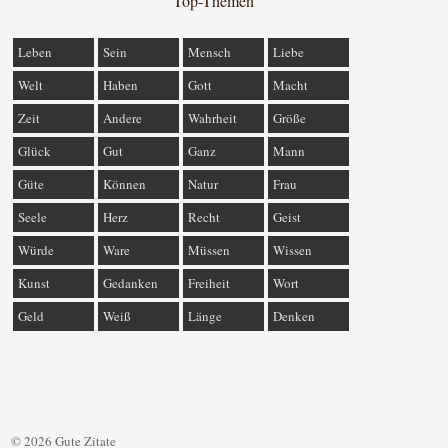
Top-Themen
Leben
Sein
Mensch
Liebe
Welt
Haben
Gott
Macht
Zeit
Andere
Wahrheit
Größe
Glück
Gut
Ganz
Mann
Güte
Können
Natur
Frau
Seele
Herz
Recht
Geist
Würde
Ware
Müssen
Wissen
Kunst
Gedanken
Freiheit
Wort
Geld
Weiß
Länge
Denken
© 2026 Gute Zitate