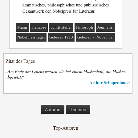
dramatisches, philosophisches und publizistisches
Gesamtwerk den Nobelpreis für Literatur.
Mann
Franzose
Schriftsteller
Philosoph
Journalist
Nobelpreisträger
Geboren 1913
Geboren 7. November
Zitat des Tages
„
Am Ende des Lebens werden wie bei einem Maskenball, die Masken
“
abgesetzt.
Arthur Schopenhauer
—
Autoren
Themen
Top-Autoren