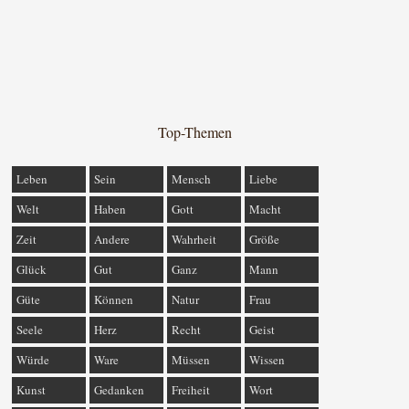
Top-Themen
Leben
Sein
Mensch
Liebe
Welt
Haben
Gott
Macht
Zeit
Andere
Wahrheit
Größe
Glück
Gut
Ganz
Mann
Güte
Können
Natur
Frau
Seele
Herz
Recht
Geist
Würde
Ware
Müssen
Wissen
Kunst
Gedanken
Freiheit
Wort