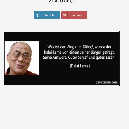
Zitat (Bild):
tumblr
Pinterest