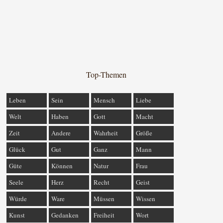
Top-Themen
Leben
Sein
Mensch
Liebe
Welt
Haben
Gott
Macht
Zeit
Andere
Wahrheit
Größe
Glück
Gut
Ganz
Mann
Güte
Können
Natur
Frau
Seele
Herz
Recht
Geist
Würde
Ware
Müssen
Wissen
Kunst
Gedanken
Freiheit
Wort