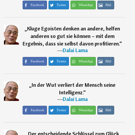
Facebook
Twitter
WhatsApp
Bild
„
Kluge Egoisten denken an andere, helfen
anderen so gut sie können – mit dem
Ergebnis, dass sie selbst davon profitieren.
“
―
Dalai Lama
Facebook
Twitter
WhatsApp
Bild
„
In der Wut verliert der Mensch seine
Intelligenz.
“
―
Dalai Lama
Facebook
Twitter
WhatsApp
Bild
„
Der entscheidende Schlüssel zum Glück