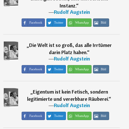
Instanz.
“
―
Rudolf Augstein
Facebook
Twitter
WhatsApp
Bild
„
Die Welt ist so groß, das alle Irrtümer
darin Platz haben.
“
―
Rudolf Augstein
Facebook
Twitter
WhatsApp
Bild
„
Eigentum ist kein Fetisch, sondern
legitimierte und vererbbare Räuberei.
“
―
Rudolf Augstein
Facebook
Twitter
WhatsApp
Bild