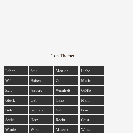
Top-Themen
Leben
Sein
Mensch
Liebe
Welt
Haben
Gott
Macht
Zeit
Andere
Wahrheit
Größe
Glück
Gut
Ganz
Mann
Güte
Können
Natur
Frau
Seele
Herz
Recht
Geist
Würde
Ware
Müssen
Wissen