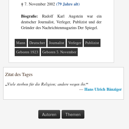
(79 Jahre alt)
7. November 2002
†
Biografie:
Rudolf Karl Augstein war ein
deutscher Journalist, Verleger, Publizist und der
Gründer des Nachrichtenmagazins Der Spiegel.
Mann
Deutscher
Journalist
Verleger
Publizist
Geboren 1923
Geboren 5. November
Zitat des Tages
„
“
Viele sterben für die Religion; andere wegen ihr.
Hans Ulrich Bänziger
—
Autoren
Themen