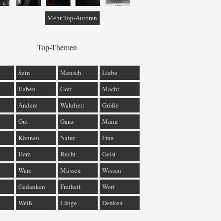
Mehr Top-Autoren
Top-Themen
Sein
Mensch
Liebe
Haben
Gott
Macht
Andere
Wahrheit
Größe
Gut
Ganz
Mann
Können
Natur
Frau
Herz
Recht
Geist
Ware
Müssen
Wissen
Gedanken
Freiheit
Wort
Weiß
Länge
Denken