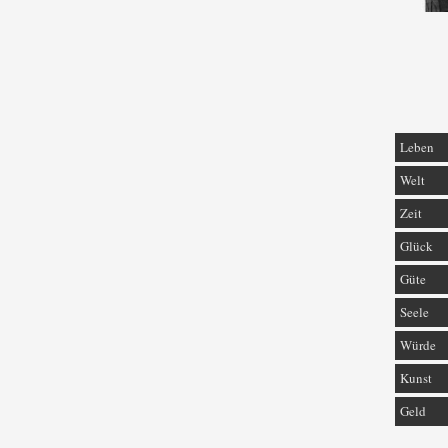
Leben
Welt
Zeit
Glück
Güte
Seele
Würde
Kunst
Geld