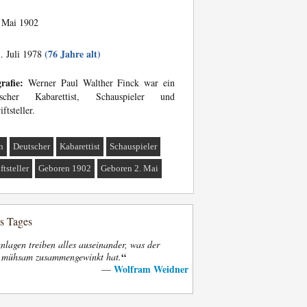
 Mai 1902
(76 Jahre alt)
. Juli 1978
rafie:
Werner Paul Walther Finck war ein
tscher Kabarettist, Schauspieler und
iftsteller.
n
Deutscher
Kabarettist
Schauspieler
ftsteller
Geboren 1902
Geboren 2. Mai
es Tages
nlagen treiben alles auseinander, was der
“
t mühsam zusammengewinkt hat.
Wolfram Weidner
—