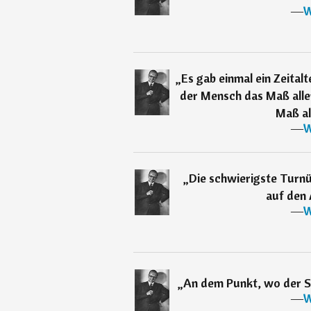
―
W
„
Es gab einmal ein Zeital
der Mensch das Maß aller
Maß al
―
W
„
Die schwierigste Turnü
auf den
―
W
„
An dem Punkt, wo der S
―
W