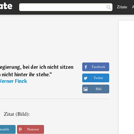
Zitate
A
egierung, bei der ich nicht sitzen
Facebook
nicht hinter ihr stehe.
“
Twitter
erner Finck
Bild
Zitat (Bild):
tumblr
Pinterest