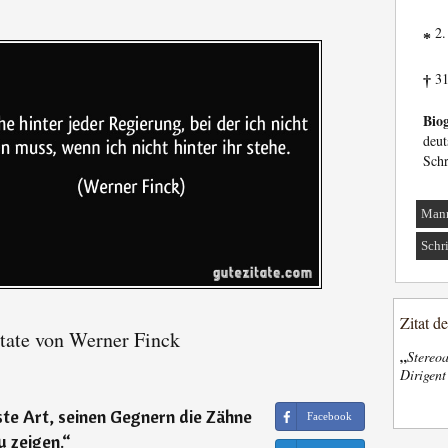
2.
*
31
†
Biog
deu
Schr
Man
Schri
Zitat d
tate von Werner Finck
„
Stereoa
Dirigen
ste Art, seinen Gegnern die Zähne
Facebook
u zeigen.
“