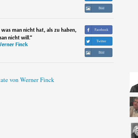
Bild
, was man nicht hat, als zu haben,
Facebook
n nicht will.
“
Twitter
erner Finck
Bild
tate von Werner Finck