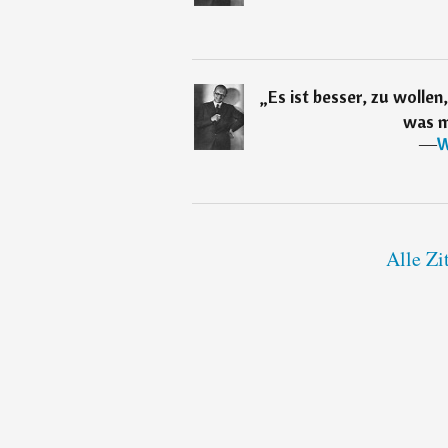
„
Es ist besser, zu wollen
was ma
―
W
Alle Zi