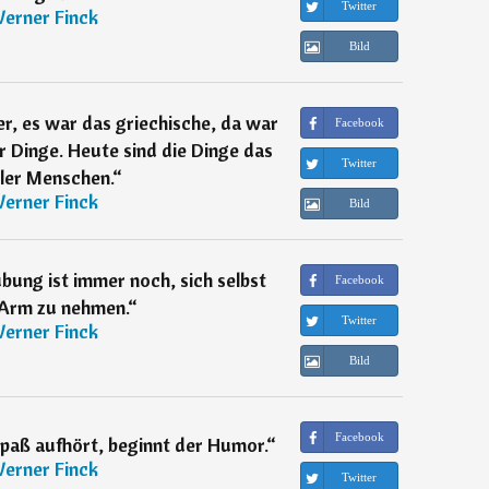
Twitter
erner Finck
Bild
ter, es war das griechische, da war
Facebook
 Dinge. Heute sind die Dinge das
Twitter
ler Menschen.
“
erner Finck
Bild
bung ist immer noch, sich selbst
Facebook
 Arm zu nehmen.
“
Twitter
erner Finck
Bild
Facebook
paß aufhört, beginnt der Humor.
“
erner Finck
Twitter