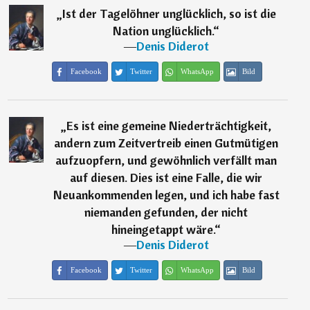
„
Ist der Tagelöhner unglücklich, so ist die
Nation unglücklich.
“
―
Denis Diderot
Facebook
Twitter
WhatsApp
Bild
„
Es ist eine gemeine Niederträchtigkeit,
andern zum Zeitvertreib einen Gutmütigen
aufzuopfern, und gewöhnlich verfällt man
auf diesen. Dies ist eine Falle, die wir
Neuankommenden legen, und ich habe fast
niemanden gefunden, der nicht
hineingetappt wäre.
“
―
Denis Diderot
Facebook
Twitter
WhatsApp
Bild