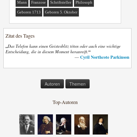
Mann
Franzose
Schriftsteller
Philosoph
Geboren 1713
Geboren 5. Oktober
Zitat des Tages
„
Das Telefon kann einen Geistesblitz töten oder auch eine wichtige
“
Entscheidung, die in diesem Moment heranreift.
Cyril Northcote Parkinson
—
Autoren
Themen
Top-Autoren