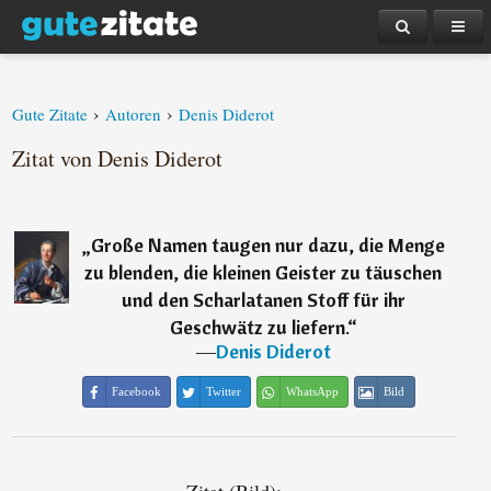
›
›
Gute Zitate
Autoren
Denis Diderot
Zitat von Denis Diderot
„
Große Namen taugen nur dazu, die Menge
zu blenden, die kleinen Geister zu täuschen
und den Scharlatanen Stoff für ihr
Geschwätz zu liefern.
“
―
Denis Diderot
Facebook
Twitter
WhatsApp
Bild