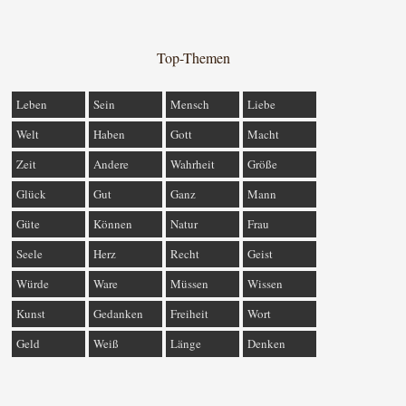
Top-Themen
Leben
Sein
Mensch
Liebe
Welt
Haben
Gott
Macht
Zeit
Andere
Wahrheit
Größe
Glück
Gut
Ganz
Mann
Güte
Können
Natur
Frau
Seele
Herz
Recht
Geist
Würde
Ware
Müssen
Wissen
Kunst
Gedanken
Freiheit
Wort
Geld
Weiß
Länge
Denken