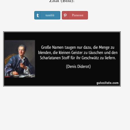
Zitat (Bild):
tumblr
Pinterest