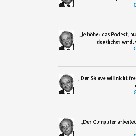
―
G
„
Je höher das Podest, au
deutlicher wird, 
―
G
„
Der Sklave will nicht fr
―
G
„
Der Computer arbeitet d
―
G