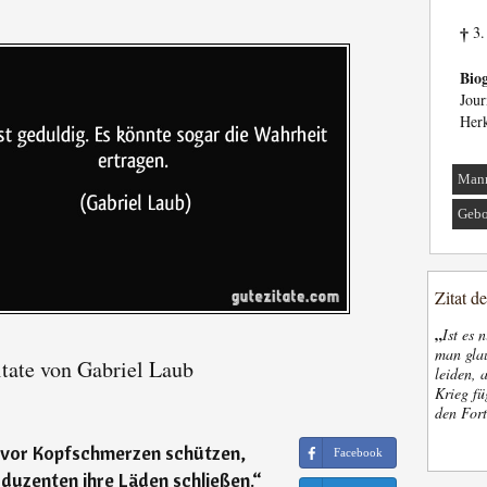
3.
†
Biog
Jour
Herk
Man
Gebo
Zitat d
„
Ist es 
man glau
tate von Gabriel Laub
leiden, 
Krieg fü
den Fort
 vor Kopfschmerzen schützen,
Facebook
duzenten ihre Läden schließen.
“