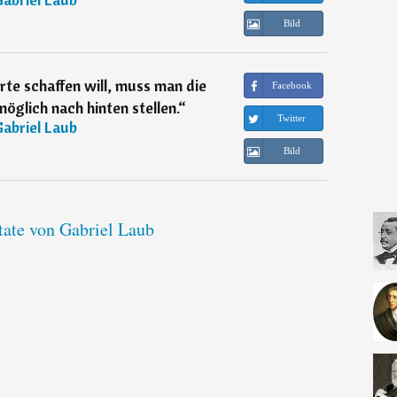
Bild
e schaffen will, muss man die
Facebook
öglich nach hinten stellen.
“
Twitter
abriel Laub
Bild
tate von Gabriel Laub