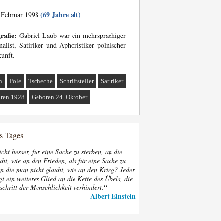
(69 Jahre alt)
 Februar 1998
rafie:
Gabriel Laub war ein mehrsprachiger
nalist, Satiriker und Aphoristiker polnischer
unft.
n
Pole
Tscheche
Schriftsteller
Satiriker
ren 1928
Geboren 24. Oktober
es Tages
nicht besser, für eine Sache zu sterben, an die
bt, wie an den Frieden, als für eine Sache zu
an die man nicht glaubt, wie an den Krieg? Jeder
gt ein weiteres Glied an die Kette des Übels, die
“
schritt der Menschlichkeit verhindert.
Albert Einstein
—