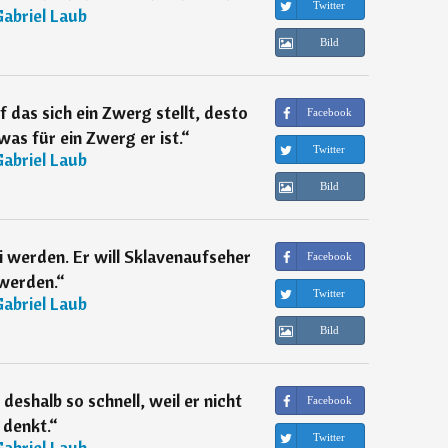
Twitter
abriel Laub
Bild
f das sich ein Zwerg stellt, desto
Facebook
was für ein Zwerg er ist.
“
Twitter
abriel Laub
Bild
ei werden. Er will Sklavenaufseher
Facebook
werden.
“
Twitter
abriel Laub
Bild
eshalb so schnell, weil er nicht
Facebook
denkt.
“
Twitter
abriel Laub