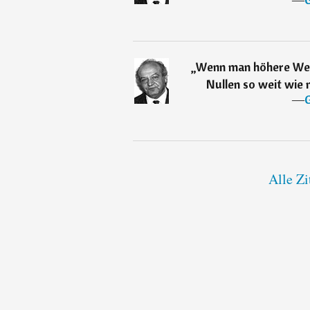
„
Wenn man höhere Wert
Nullen so weit wie m
―
G
Alle Zi