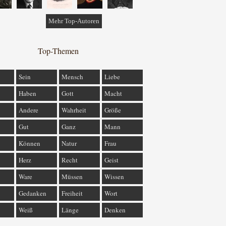
Mehr Top-Autoren
Top-Themen
Sein
Mensch
Liebe
Haben
Gott
Macht
Andere
Wahrheit
Größe
Gut
Ganz
Mann
Können
Natur
Frau
Herz
Recht
Geist
Ware
Müssen
Wissen
Gedanken
Freiheit
Wort
Weiß
Länge
Denken