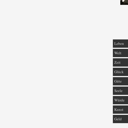
Leben
Welt
Zeit
Glück
Güte
Seele
Würde
Kunst
Geld