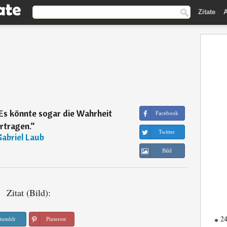
Zitate
A
 Es könnte sogar die Wahrheit
Facebook
rtragen.
“
Twitter
abriel Laub
Bild
Zitat (Bild):
24
tumblr
Pinterest
*