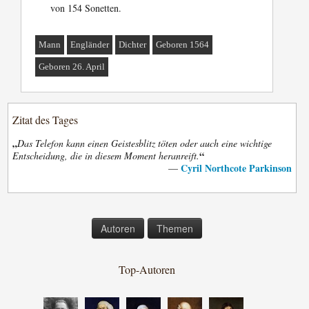
von 154 Sonetten.
Mann
Engländer
Dichter
Geboren 1564
Geboren 26. April
Zitat des Tages
„
Das Telefon kann einen Geistesblitz töten oder auch eine wichtige
“
Entscheidung, die in diesem Moment heranreift.
Cyril Northcote Parkinson
—
Autoren
Themen
Top-Autoren