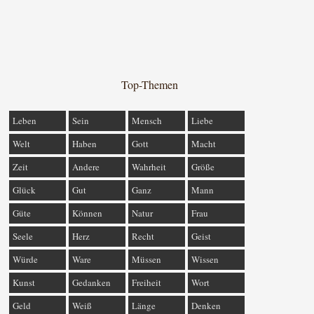
Top-Themen
Leben
Sein
Mensch
Liebe
Welt
Haben
Gott
Macht
Zeit
Andere
Wahrheit
Größe
Glück
Gut
Ganz
Mann
Güte
Können
Natur
Frau
Seele
Herz
Recht
Geist
Würde
Ware
Müssen
Wissen
Kunst
Gedanken
Freiheit
Wort
Geld
Weiß
Länge
Denken