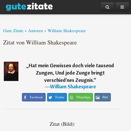
›
›
Gute Zitate
Autoren
William Shakespeare
Zitat von William Shakespeare
„
Hat mein Gewissen doch viele tausend
Zungen, Und jede Zunge bringt
verschied'nes Zeugnis.
“
―
William Shakespeare
Facebook
Twitter
WhatsApp
Bild
Zitat (Bild):