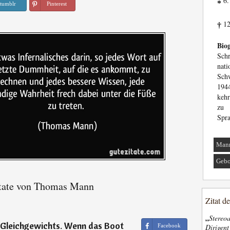
6.
*
tumblr
Pinterest
12
†
Biog
Sc
nati
Sch
194
kehr
zu 
Spra
Man
Gebo
tate von Thomas Mann
Zitat d
„
Stereoa
s Gleichgewichts. Wenn das Boot
Dirigen
Facebook