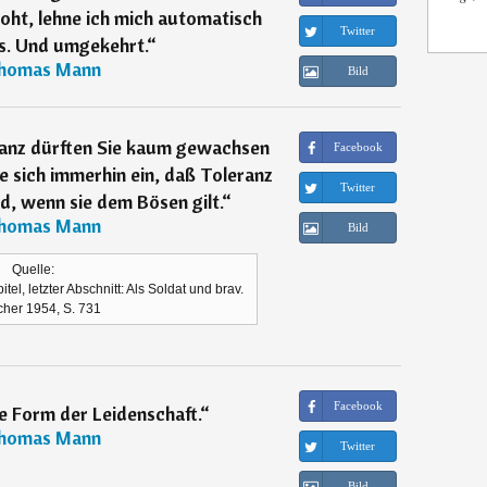
roht, lehne ich mich automatisch
Twitter
s. Und umgekehrt.
“
homas Mann
Bild
anz dürften Sie kaum gewachsen
Facebook
ie sich immerhin ein, daß Toleranz
Twitter
, wenn sie dem Bösen gilt.
“
homas Mann
Bild
Quelle:
el, letzter Abschnitt: Als Soldat und brav.
cher 1954, S. 731
Facebook
ste Form der Leidenschaft.
“
homas Mann
Twitter
Bild