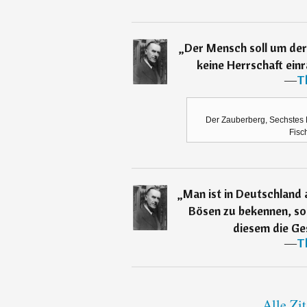
„
Der Mensch soll um der
keine Herrschaft ein
―
T
Der Zauberberg, Sechstes Ka
Fisc
„
Man ist in Deutschland a
Bösen zu bekennen, sol
diesem die Ge
―
T
Alle Zi