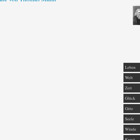
Leben
Welt
Zeit
Glück
Güte
Seele
Würde
Kunst