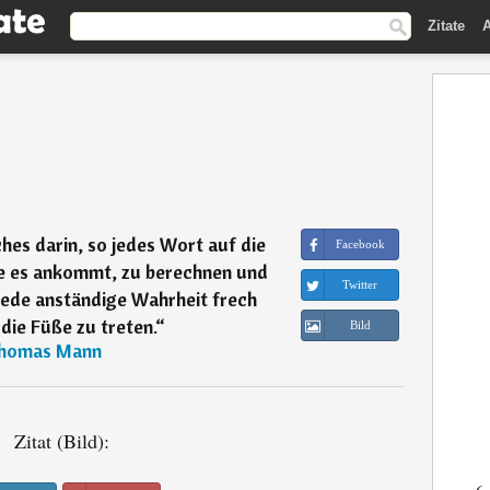
Zitate
A
ches darin, so jedes Wort auf die
Facebook
ie es ankommt, zu berechnen und
Twitter
jede anständige Wahrheit frech
die Füße zu treten.
“
Bild
homas Mann
Zitat (Bild):