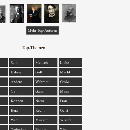
Mehr Top-Autoren
Top-Themen
Sein
Mensch
Liebe
Haben
Gott
Macht
Andere
Wahrheit
Größe
Gut
Ganz
Mann
Können
Natur
Frau
Herz
Recht
Geist
Ware
Müssen
Wissen
Gedanken
Freiheit
Wort