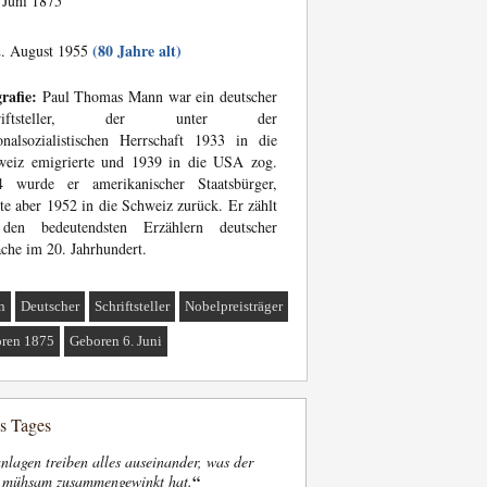
 Juni 1875
(80 Jahre alt)
. August 1955
rafie:
Paul Thomas Mann war ein deutscher
hriftsteller, der unter der
onalsozialistischen Herrschaft 1933 in die
weiz emigrierte und 1939 in die USA zog.
4 wurde er amerikanischer Staatsbürger,
te aber 1952 in die Schweiz zurück. Er zählt
den bedeutendsten Erzählern deutscher
che im 20. Jahrhundert.
n
Deutscher
Schriftsteller
Nobelpreisträger
ren 1875
Geboren 6. Juni
es Tages
nlagen treiben alles auseinander, was der
“
t mühsam zusammengewinkt hat.