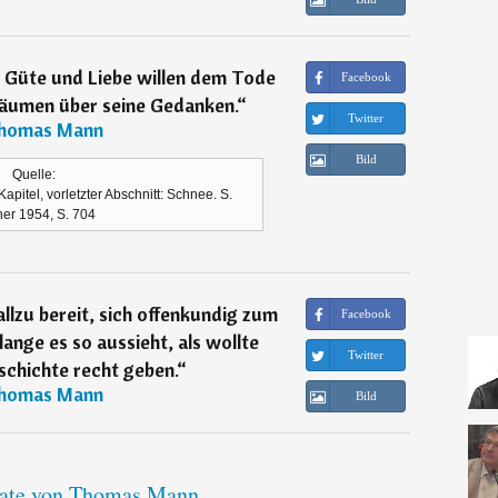
 Güte und Liebe willen dem Tode
Facebook
räumen über seine Gedanken.
“
Twitter
homas Mann
Bild
Quelle:
pitel, vorletzter Abschnitt: Schnee. S.
her 1954, S. 704
llzu bereit, sich offenkundig zum
Facebook
ange es so aussieht, als wollte
Twitter
schichte recht geben.
“
homas Mann
Bild
tate von Thomas Mann