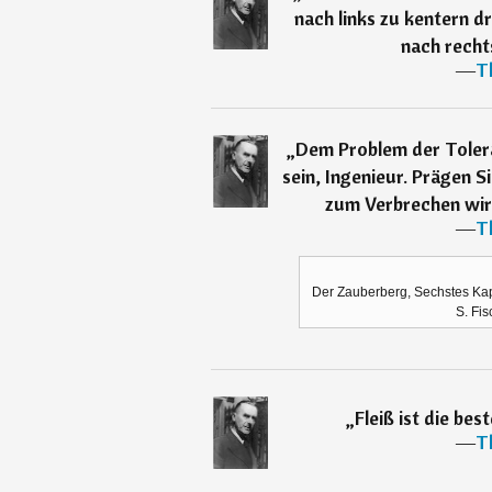
nach links zu kentern d
nach recht
―
T
„
Dem Problem der Toler
sein, Ingenieur. Prägen S
zum Verbrechen wird
―
T
Der Zauberberg, Sechstes Kapit
S. Fis
„
Fleiß ist die be
―
T