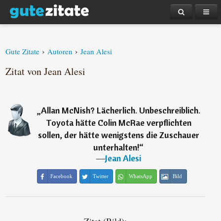
›
›
Gute Zitate
Autoren
Jean Alesi
Zitat von Jean Alesi
„
Allan McNish? Lächerlich. Unbeschreiblich.
Toyota hätte Colin McRae verpflichten
sollen, der hätte wenigstens die Zuschauer
unterhalten!
“
―
Jean Alesi
Facebook
Twitter
WhatsApp
Bild