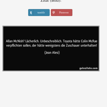
Zitat (Bild):
tumblr
Pinterest