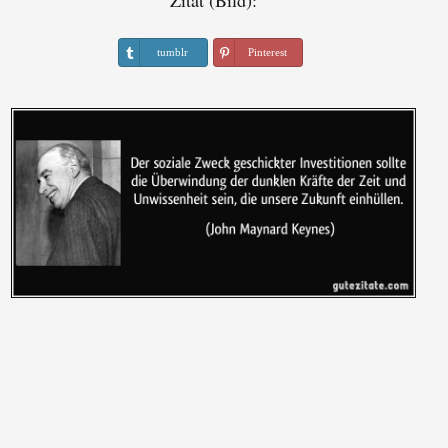
Zitat (Bild):
tumblr
Pinterest