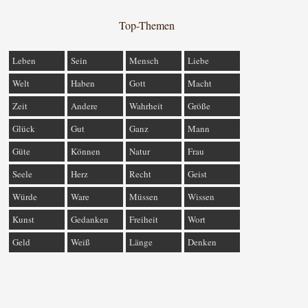
Top-Themen
Leben
Sein
Mensch
Liebe
Welt
Haben
Gott
Macht
Zeit
Andere
Wahrheit
Größe
Glück
Gut
Ganz
Mann
Güte
Können
Natur
Frau
Seele
Herz
Recht
Geist
Würde
Ware
Müssen
Wissen
Kunst
Gedanken
Freiheit
Wort
Geld
Weiß
Länge
Denken