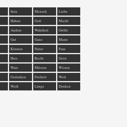
Sein
Mensch
Liebe
Haben
Gott
Macht
Andere
Wahrheit
Größe
Gut
Ganz
Mann
Können
Natur
Frau
Herz
Recht
Geist
Ware
Müssen
Wissen
Gedanken
Freiheit
Wort
Weiß
Länge
Denken