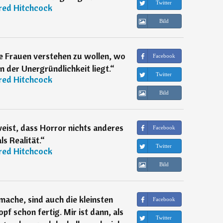
Twitter
red Hitchcock
Bild
die Frauen verstehen zu wollen, wo
Facebook
n der Unergründlichkeit liegt.
“
Twitter
red Hitchcock
Bild
eweist, dass Horror nichts anderes
Facebook
als Realität.
“
Twitter
red Hitchcock
Bild
 mache, sind auch die kleinsten
Facebook
pf schon fertig. Mir ist dann, als
Twitter