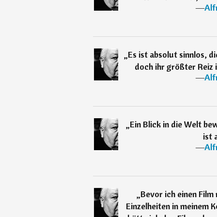
―
Alf
„
Es ist absolut sinnlos, 
doch ihr größter Reiz i
―
Alf
„
Ein Blick in die Welt b
ist 
―
Alf
„
Bevor ich einen Film
Einzelheiten in meinem Ko