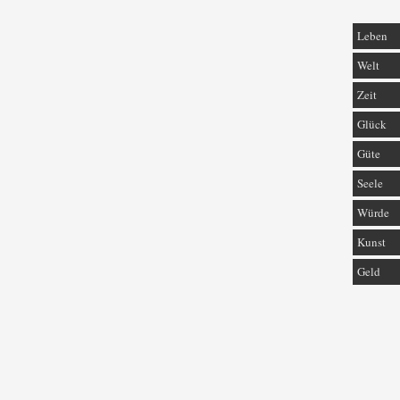
Leben
Welt
Zeit
Glück
Güte
Seele
Würde
Kunst
Geld