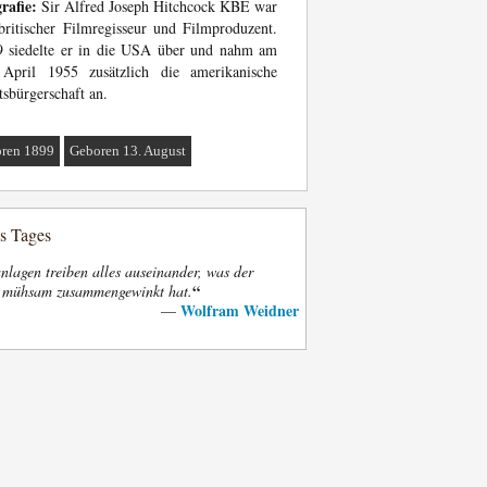
rafie:
Sir Alfred Joseph Hitchcock KBE war
britischer Filmregisseur und Filmproduzent.
9 siedelte er in die USA über und nahm am
 April 1955 zusätzlich die amerikanische
tsbürgerschaft an.
ren 1899
Geboren 13. August
es Tages
nlagen treiben alles auseinander, was der
“
t mühsam zusammengewinkt hat.
Wolfram Weidner
—