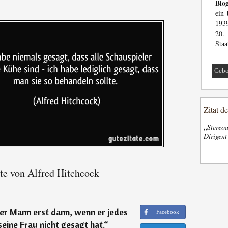
Biog
ein 
193
20.
Staa
Gebo
Zitat d
„
Stereoa
Dirigen
te von Alfred Hitchcock
der Mann erst dann, wenn er jedes
Facebook
eine Frau nicht gesagt hat.
“