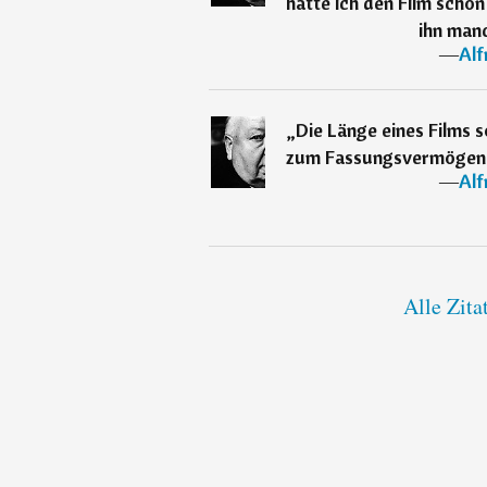
hätte ich den Film scho
ihn manc
―
Alf
„
Die Länge eines Films s
zum Fassungsvermögen d
―
Alf
Alle Zita