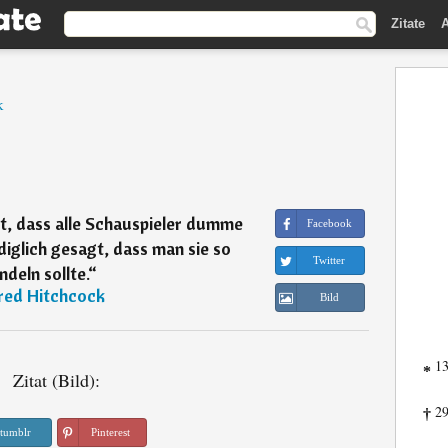
Zitate
A
k
t, dass alle Schauspieler dumme
Facebook
ediglich gesagt, dass man sie so
Twitter
deln sollte.
“
red Hitchcock
Bild
13
*
Zitat (Bild):
29
†
tumblr
Pinterest