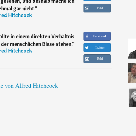
n gesehen, und deshalb mache ich
hmal gar nicht.
“
Bild
red Hitchcock
ollte in einem direkten Verhältnis
Facebook
er menschlichen Blase stehen.
“
Twitter
red Hitchcock
Bild
te von Alfred Hitchcock