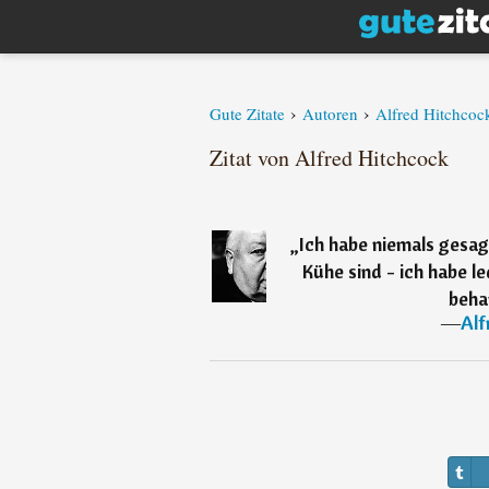
›
›
Gute Zitate
Autoren
Alfred Hitchcoc
Zitat von Alfred Hitchcock
„
Ich habe niemals gesag
Kühe sind - ich habe l
behan
―
Alf