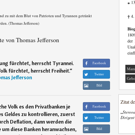
13
*
4.
†
Biog
1809
te von Thomas Jefferson
der 
Una
einf
ung fürchtet, herrscht Tyrannei.
Facebook
Man
lk fürchtet, herrscht Freiheit.
“
Twitter
mas Jefferson
Gebo
Bild
Zitat d
he Volk es den Privatbanken je
Facebook
„
Stereoa
s Geldes zu kontrollieren, zuerst
Dirigen
Twitter
urch Deflation, dann werden die
e um diese Banken heranwachsen,
Bild