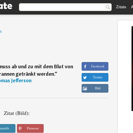
Zitate
A
n
muss ab und zu mit dem Blut von
Facebook
rannen getränkt werden.
“
Twitter
mas Jefferson
Bild
Zitat (Bild):
tumblr
Pinterest