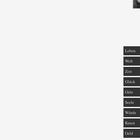
Leben
Welt
Zeit
Glück
Güte
Seele
Würde
Kunst
Geld