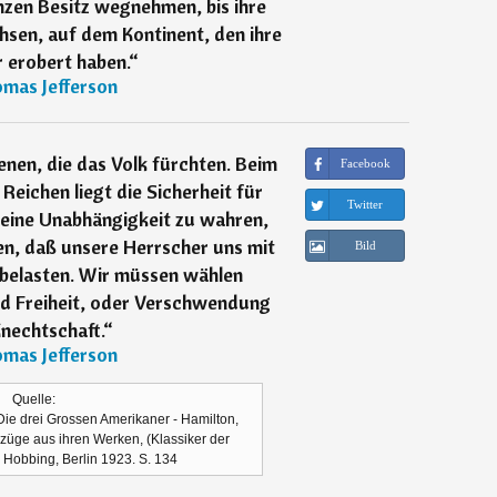
zen Besitz wegnehmen, bis ihre
sen, auf dem Kontinent, den ihre
 erobert haben.
“
mas Jefferson
denen, die das Volk fürchten. Beim
Facebook
 Reichen liegt die Sicherheit für
Twitter
seine Unabhängigkeit zu wahren,
en, daß unsere Herrscher uns mit
Bild
 belasten. Wir müssen wählen
nd Freiheit, oder Verschwendung
nechtschaft.
“
mas Jefferson
Quelle:
, Die drei Grossen Amerikaner - Hamilton,
züge aus ihren Werken, (Klassiker der
R. Hobbing, Berlin 1923. S. 134