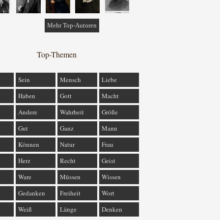
Mehr Top-Autoren
Top-Themen
Sein
Mensch
Liebe
Haben
Gott
Macht
Andere
Wahrheit
Größe
Gut
Ganz
Mann
Können
Natur
Frau
Herz
Recht
Geist
Ware
Müssen
Wissen
Gedanken
Freiheit
Wort
Weiß
Länge
Denken