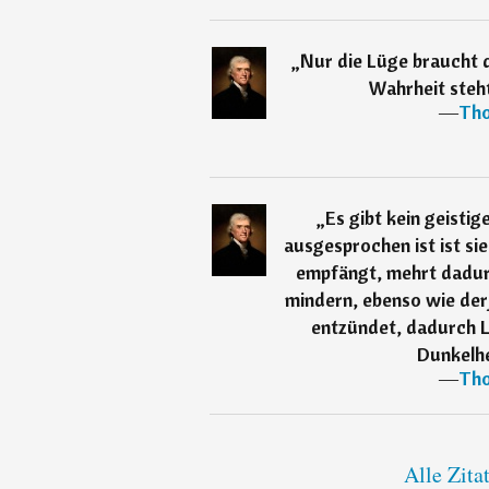
„
Nur die Lüge braucht d
Wahrheit steht
―
Tho
„
Es gibt kein geisti
ausgesprochen ist ist sie
empfängt, mehrt dadur
mindern, ebenso wie derj
entzündet, dadurch L
Dunkelhe
―
Tho
Alle Zita