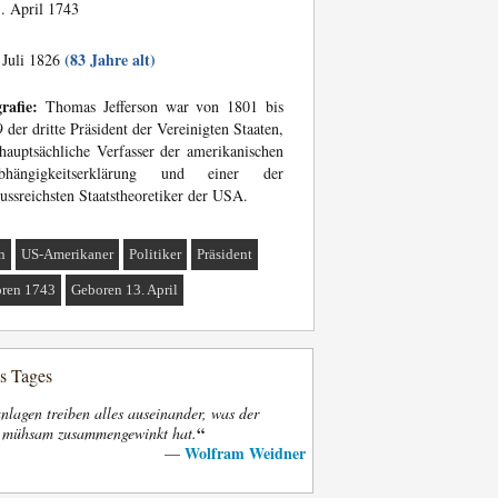
. April 1743
(83 Jahre alt)
 Juli 1826
rafie:
Thomas Jefferson war von 1801 bis
 der dritte Präsident der Vereinigten Staaten,
hauptsächliche Verfasser der amerikanischen
bhängigkeitserklärung und einer der
lussreichsten Staatstheoretiker der USA.
n
US-Amerikaner
Politiker
Präsident
ren 1743
Geboren 13. April
es Tages
nlagen treiben alles auseinander, was der
“
t mühsam zusammengewinkt hat.
Wolfram Weidner
—