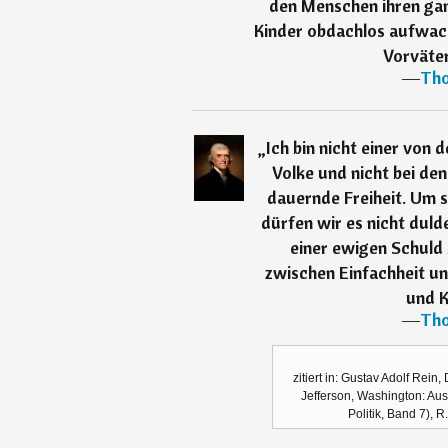
den Menschen ihren gan
Kinder obdachlos aufwach
Vorväter
―
Tho
„
Ich bin nicht einer von 
Volke und nicht bei den
dauernde Freiheit. Um 
dürfen wir es nicht duld
einer ewigen Schuld
zwischen Einfachheit u
und K
―
Tho
zitiert in: Gustav Adolf Rein
Jefferson, Washington: Aus
Politik, Band 7), 