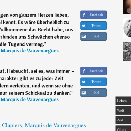
igen von ganzem Herzen lieben,
Facebook
 kennt. Es wäre überheblich zu
Twitter
 Vollkommene das Recht habe, uns
verbinden uns Schwächen ebenso
Bild
s die Tugend vermag.
“
, Marquis de Vauvenargues
ut, Habsucht, sei es, was immer –
Facebook
arakter gibt es zu jeder Zeit
Twitter
lern verleiten, und wenn sie ohne
 nur seinem Schicksal zu danken.
“
Bild
, Marquis de Vauvenargues
Leben
Welt
Zeit
e Clapiers, Marquis de Vauvenargues
Glück