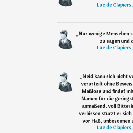
―
Luc de Clapiers
„
Nur wenige Menschen si
zu sagen und d
―
Luc de Clapiers
„
Neid kann sich nicht v
verurteilt ohne Beweise
Maßlose und findet mit
Namen für die geringst
anmaßend, voll Bitter
verbissen stürzt er sich
vor Haß, unbesonnen u
―
Luc de Clapiers