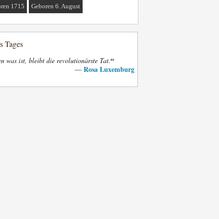
ren 1715
Geboren 6. August
es Tages
“
n was ist, bleibt die revolutionärste Tat.
Rosa Luxemburg
—