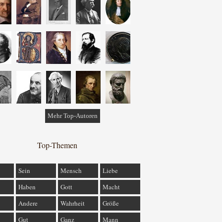
Mehr Top-Autoren
Top-Themen
Sein
Mensch
Liebe
Haben
Gott
Macht
Andere
Wahrheit
Größe
Gut
Ganz
Mann