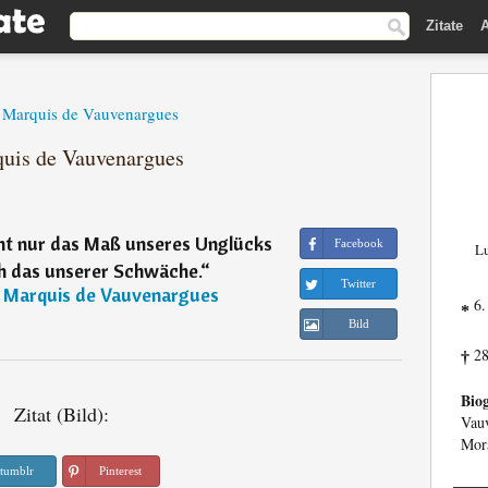
Zitate
A
, Marquis de Vauvenargues
quis de Vauvenargues
ht nur das Maß unseres Unglücks
Facebook
Lu
ch das unserer Schwäche.
“
Twitter
, Marquis de Vauvenargues
6.
*
Bild
28
†
Biog
Zitat (Bild):
Vauv
Mora
tumblr
Pinterest