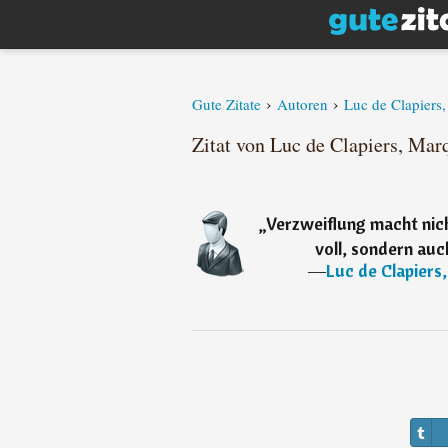
›
›
Gute Zitate
Autoren
Luc de Clapiers
Zitat von Luc de Clapiers, Mar
„
Verzweiflung macht nic
voll, sondern au
―
Luc de Clapiers