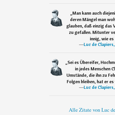
„
Man kann auch diejen
deren Mängel man wohl
glauben, daß einzig das
zu gefallen. Mitunter 
innig, wie e
―
Luc de Clapiers
„
Sei es Übereifer, Hochm
in jedes Menschen Ch
Umstände, die ihn zu Feh
Folgen bleiben, hat er es
―
Luc de Clapiers
Alle Zitate von Luc d