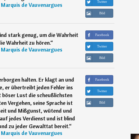
Twitter
, Marquis de Vauvenargues
Bild
nd stark genug, um die Wahrheit
Facebook
ie Wahrheit zu hören.
“
Twitter
, Marquis de Vauvenargues
Bild
erborgen halten. Er klagt an und
Facebook
, er übertreibt jeden Fehler ins
Twitter
 böser Lust die scheußlichsten
en Vergehen, seine Sprache ist
Bild
keit und Mißgunst, wütend und
 auf jedes Verdienst und ist blind
nd zu jeder Gewalttat bereit.
“
, Marquis de Vauvenargues