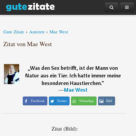
›
›
Gute Zitate
Autoren
Mae West
Zitat von Mae West
„
Was den Sex betrifft, ist der Mann von
Natur aus ein Tier. Ich hatte immer meine
besonderen Haustierchen.
“
―
Mae West
Facebook
Twitter
WhatsApp
Bild
Zitat (Bild):