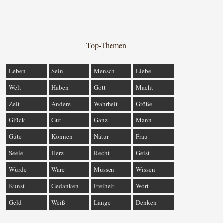
Top-Themen
Leben
Sein
Mensch
Liebe
Welt
Haben
Gott
Macht
Zeit
Andere
Wahrheit
Größe
Glück
Gut
Ganz
Mann
Güte
Können
Natur
Frau
Seele
Herz
Recht
Geist
Würde
Ware
Müssen
Wissen
Kunst
Gedanken
Freiheit
Wort
Geld
Weiß
Länge
Denken