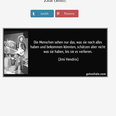
Zitat (Bild):
tumblr
Pinterest