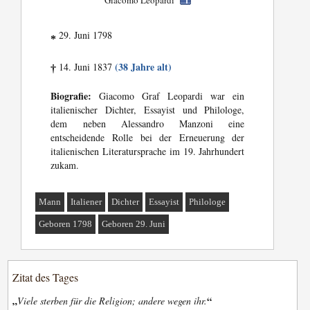
Giacomo Leopardi
29. Juni 1798
*
(38 Jahre alt)
14. Juni 1837
†
Biografie:
Giacomo Graf Leopardi war ein
italienischer Dichter, Essayist und Philologe,
dem neben Alessandro Manzoni eine
entscheidende Rolle bei der Erneuerung der
italienischen Literatursprache im 19. Jahrhundert
zukam.
Mann
Italiener
Dichter
Essayist
Philologe
Geboren 1798
Geboren 29. Juni
Zitat des Tages
„
“
Viele sterben für die Religion; andere wegen ihr.