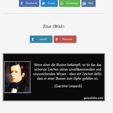
Facebook
Twitter
WhatsApp
Bild
Zitat (Bild):
tumblr
Pinterest