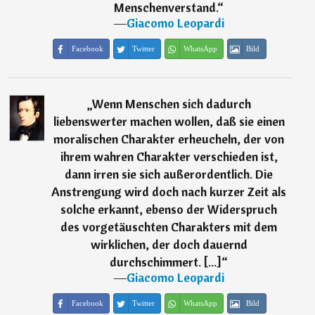
Menschenverstand.
“
―
Giacomo Leopardi
Facebook
Twitter
WhatsApp
Bild
„
Wenn Menschen sich dadurch
liebenswerter machen wollen, daß sie einen
moralischen Charakter erheucheln, der von
ihrem wahren Charakter verschieden ist,
dann irren sie sich außerordentlich. Die
Anstrengung wird doch nach kurzer Zeit als
solche erkannt, ebenso der Widerspruch
des vorgetäuschten Charakters mit dem
wirklichen, der doch dauernd
durchschimmert. [...]
“
―
Giacomo Leopardi
Facebook
Twitter
WhatsApp
Bild