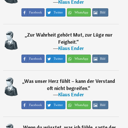
―
Klaus Ender
Facebook
Twitter
WhatsApp
Bild
„
Zur Wahrheit gehört Mut, zur Lüge nur
Feigheit.
“
―
Klaus Ender
Facebook
Twitter
WhatsApp
Bild
„
Was unser Herz fühlt – kann der Verstand
oft nicht begreifen.
“
―
Klaus Ender
Facebook
Twitter
WhatsApp
Bild
„
Wenn du wüsstet, was ich fühle, sagte der