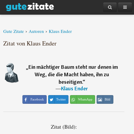
›
›
Gute Zitate
Autoren
Klaus Ender
Zitat von Klaus Ender
„
Ein mächtiger Baum steht nur denen im
Weg, die die Macht haben, ihn zu
beseitigen.
“
―
Klaus Ender
Facebook
Twitter
WhatsApp
Bild
Zitat (Bild):