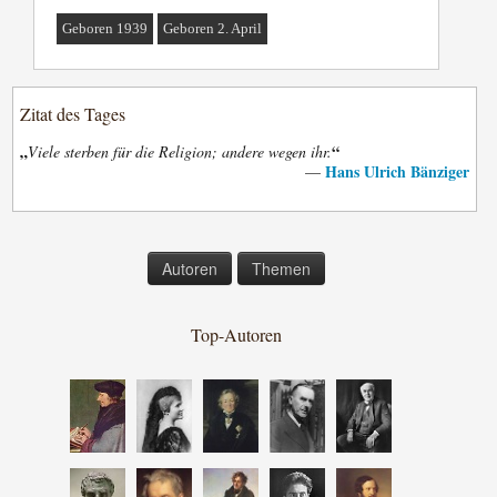
Geboren 1939
Geboren 2. April
Zitat des Tages
„
“
Viele sterben für die Religion; andere wegen ihr.
Hans Ulrich Bänziger
—
Autoren
Themen
Top-Autoren