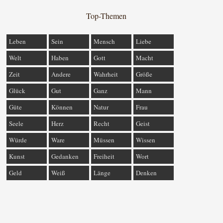
Top-Themen
Leben
Sein
Mensch
Liebe
Welt
Haben
Gott
Macht
Zeit
Andere
Wahrheit
Größe
Glück
Gut
Ganz
Mann
Güte
Können
Natur
Frau
Seele
Herz
Recht
Geist
Würde
Ware
Müssen
Wissen
Kunst
Gedanken
Freiheit
Wort
Geld
Weiß
Länge
Denken