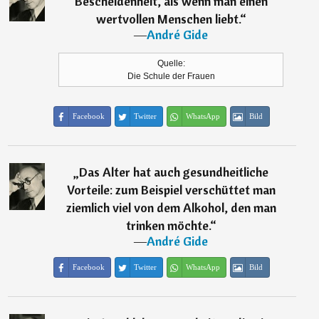
Bescheidenheit, als wenn man einen
wertvollen Menschen liebt.
“
―
André Gide
Quelle:
Die Schule der Frauen
Facebook
Twitter
WhatsApp
Bild
„
Das Alter hat auch gesundheitliche
Vorteile: zum Beispiel verschüttet man
ziemlich viel von dem Alkohol, den man
trinken möchte.
“
―
André Gide
Facebook
Twitter
WhatsApp
Bild