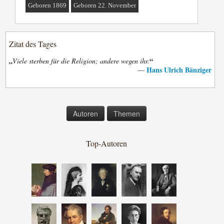
Geboren 1869
Geboren 22. November
Zitat des Tages
„
“
Viele sterben für die Religion; andere wegen ihr.
Hans Ulrich Bänziger
—
Autoren
Themen
Top-Autoren