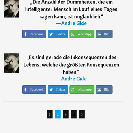
„
Die Anzahl der Dummheiten, die ein
intelligenter Mensch im Lauf eines Tages
sagen kann, ist unglaublich.
“
―
André Gide
Facebook
Twitter
WhatsApp
Bild
„
Es sind gerade die Inkonsequenzen des
Lebens, welche die größten Konsequenzen
haben.
“
―
André Gide
Facebook
Twitter
WhatsApp
Bild
1
2
3
4
5