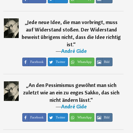
„
Jede neue Idee, die man vorbringt, muss
auf Widerstand stoßen. Der Widerstand
beweist übrigens nicht, dass die Idee richtig
ist.
“
―
André Gide
Facebook
Twitter
WhatsApp
Bild
„
An den Pessimismus gewöhnt man sich
zuletzt wie an ein zu enges Sakko, das sich
nicht ändern lässt.
“
―
André Gide
Facebook
Twitter
WhatsApp
Bild