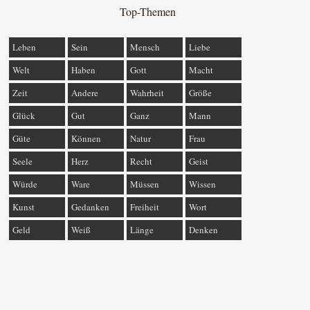
Top-Themen
Leben
Sein
Mensch
Liebe
Welt
Haben
Gott
Macht
Zeit
Andere
Wahrheit
Größe
Glück
Gut
Ganz
Mann
Güte
Können
Natur
Frau
Seele
Herz
Recht
Geist
Würde
Ware
Müssen
Wissen
Kunst
Gedanken
Freiheit
Wort
Geld
Weiß
Länge
Denken