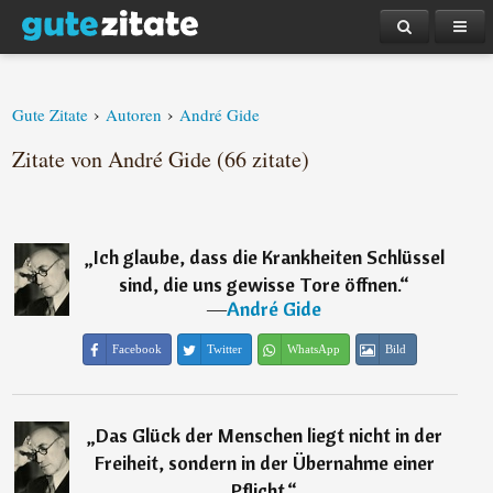
›
›
Gute Zitate
Autoren
André Gide
Zitate von André Gide (66 zitate)
„
Ich glaube, dass die Krankheiten Schlüssel
sind, die uns gewisse Tore öffnen.
“
―
André Gide
Facebook
Twitter
WhatsApp
Bild
„
Das Glück der Menschen liegt nicht in der
Freiheit, sondern in der Übernahme einer
Pflicht.
“