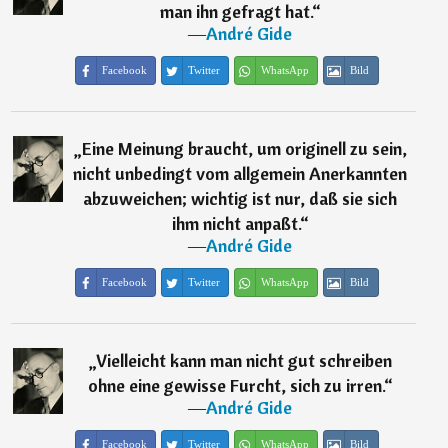
man ihn gefragt hat.
“
―
André Gide
Facebook
Twitter
WhatsApp
Bild
„
Eine Meinung braucht, um originell zu sein,
nicht unbedingt vom allgemein Anerkannten
abzuweichen; wichtig ist nur, daß sie sich
ihm nicht anpaßt.
“
―
André Gide
Facebook
Twitter
WhatsApp
Bild
„
Vielleicht kann man nicht gut schreiben
ohne eine gewisse Furcht, sich zu irren.
“
―
André Gide
Facebook
Twitter
WhatsApp
Bild