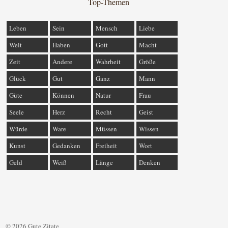
Top-Themen
Leben
Sein
Mensch
Liebe
Welt
Haben
Gott
Macht
Zeit
Andere
Wahrheit
Größe
Glück
Gut
Ganz
Mann
Güte
Können
Natur
Frau
Seele
Herz
Recht
Geist
Würde
Ware
Müssen
Wissen
Kunst
Gedanken
Freiheit
Wort
Geld
Weiß
Länge
Denken
© 2026 Gute Zitate