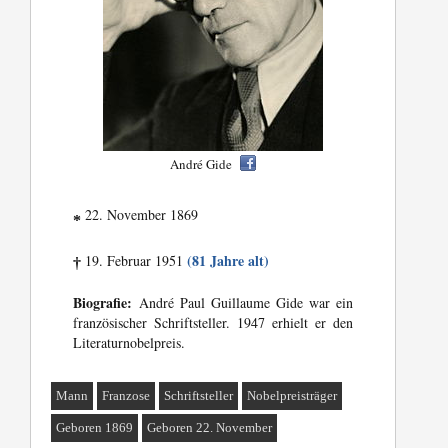
André Gide
22. November 1869
*
(81 Jahre alt)
19. Februar 1951
†
Biografie:
André Paul Guillaume Gide war ein
französischer Schriftsteller. 1947 erhielt er den
Literaturnobelpreis.
Mann
Franzose
Schriftsteller
Nobelpreisträger
Geboren 1869
Geboren 22. November