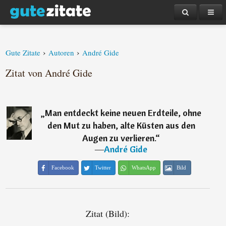
›
›
Gute Zitate
Autoren
André Gide
Zitat von André Gide
„
Man entdeckt keine neuen Erdteile, ohne
den Mut zu haben, alte Küsten aus den
Augen zu verlieren.
“
―
André Gide
Facebook
Twitter
WhatsApp
Bild
Zitat (Bild):