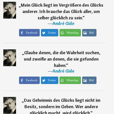
„
Mein Glück liegt im Vergrößern des Glücks
anderer. Ich brauche das Glück aller, um
selber glücklich zu sein.
“
―
André Gide
Facebook
Twitter
WhatsApp
Bild
„
Glaube denen, die die Wahrheit suchen,
und zweifle an denen, die sie gefunden
haben.
“
―
André Gide
Facebook
Twitter
WhatsApp
Bild
„
Das Geheimnis des Glücks liegt nicht im
Besitz, sondern im Geben. Wer andere
glücklich macht, wird glücklich.
“