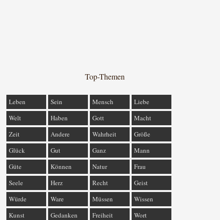
Top-Themen
Leben
Sein
Mensch
Liebe
Welt
Haben
Gott
Macht
Zeit
Andere
Wahrheit
Größe
Glück
Gut
Ganz
Mann
Güte
Können
Natur
Frau
Seele
Herz
Recht
Geist
Würde
Ware
Müssen
Wissen
Kunst
Gedanken
Freiheit
Wort