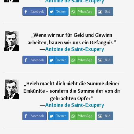
―
Antoine de Saint-Exupery
Facebook
Twitter
WhatsApp
Bild
„
Wenn wir nur für Geld und Gewinn
arbeiten, bauen wir uns ein Gefängnis.
“
―
Antoine de Saint-Exupery
Facebook
Twitter
WhatsApp
Bild
„
Reich macht dich nicht die Summe deiner
Einkünfte - sondern die Summe der von dir
gebrachten Opfer.
“
―
Antoine de Saint-Exupery
Facebook
Twitter
WhatsApp
Bild