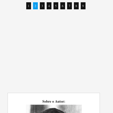
1
2
3
4
5
6
7
8
9
Sobre o Autor: