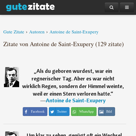
›
›
Gute Zitate
Autoren
Antoine de Saint-Exupery
Zitate von Antoine de Saint-Exupery (129 zitate)
„
Als du geboren wurdest, war ein
regnerischer Tag. Aber es war nicht
wirklich Regen, sondern der Himmel weinte,
weil er einen Stern verloren hatte.
“
―
Antoine de Saint-Exupery
Facebook
Twitter
WhatsApp
Bild
„
Um klar zu sehen, genügt oft ein Wechsel