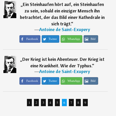
„
Ein Steinhaufen hört auf, ein Steinhaufen
zu sein, sobald ein einziger Mensch ihn
betrachtet, der das Bild einer Kathedrale in
sich trägt.
“
―
Antoine de Saint-Exupery
Facebook
Twitter
WhatsApp
Bild
„
Der Krieg ist kein Abenteuer. Der Krieg ist
eine Krankheit. Wie der Typhus.
“
―
Antoine de Saint-Exupery
Facebook
Twitter
WhatsApp
Bild
1
2
3
4
5
6
7
8
9