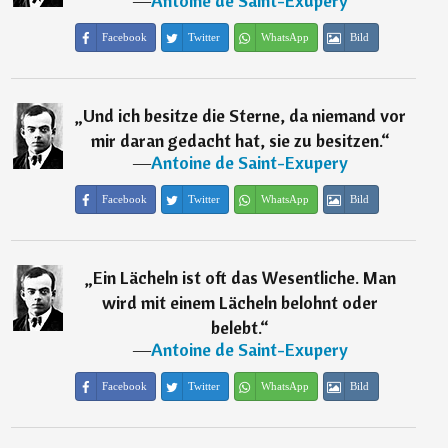
―
Antoine de Saint-Exupery
Facebook
Twitter
WhatsApp
Bild
„
Und ich besitze die Sterne, da niemand vor
mir daran gedacht hat, sie zu besitzen.
“
―
Antoine de Saint-Exupery
Facebook
Twitter
WhatsApp
Bild
„
Ein Lächeln ist oft das Wesentliche. Man
wird mit einem Lächeln belohnt oder
belebt.
“
―
Antoine de Saint-Exupery
Facebook
Twitter
WhatsApp
Bild