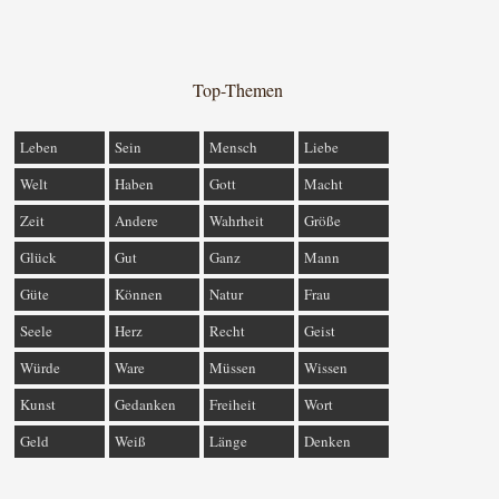
Top-Themen
Leben
Sein
Mensch
Liebe
Welt
Haben
Gott
Macht
Zeit
Andere
Wahrheit
Größe
Glück
Gut
Ganz
Mann
Güte
Können
Natur
Frau
Seele
Herz
Recht
Geist
Würde
Ware
Müssen
Wissen
Kunst
Gedanken
Freiheit
Wort
Geld
Weiß
Länge
Denken