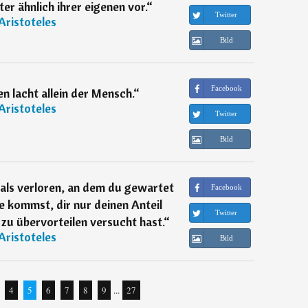
r ähnlich ihrer eigenen vor.
“
Twitter
Aristoteles
Bild
Facebook
 lacht allein der Mensch.
“
Aristoteles
Twitter
Bild
 als verloren, an dem du gewartet
Facebook
he kommst, dir nur deinen Anteil
Twitter
u übervorteilen versucht hast.
“
Aristoteles
Bild
4
5
6
7
8
9
...
27