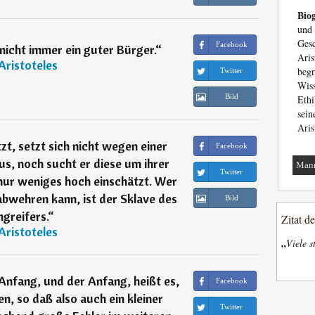
Biog
und
Ges
Facebook
nicht immer ein guter Bürger.
“
Aris
Aristoteles
begr
Twitter
Wiss
Bild
Ethi
sei
Aris
t, setzt sich nicht wegen einer
Facebook
us, noch sucht er diese um ihrer
Man
Twitter
r nur weniges hoch einschätzt. Wer
abwehren kann, ist der Sklave des
Bild
greifers.
“
Zitat d
Aristoteles
„
Viele s
 Anfang, und der Anfang, heißt es,
Facebook
en, so daß also auch ein kleiner
Twitter