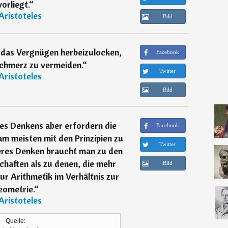
vorliegt.
“
Aristoteles
Bild
 das Vergnügen herbeizulocken,
Facebook
chmerz zu vermeiden.
“
Twitter
Aristoteles
Bild
es Denkens aber erfordern die
Facebook
am meisten mit den Prinzipien zu
Twitter
eres Denken braucht man zu den
haften als zu denen, die mehr
Bild
zur Arithmetik im Verhältnis zur
eometrie.
“
Aristoteles
Quelle: