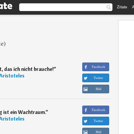
Zitate
A
te)
Facebook
t, das ich nicht brauche!
“
Aristoteles
Twitter
Bild
Facebook
g ist ein Wachtraum.
“
Aristoteles
Twitter
Bild