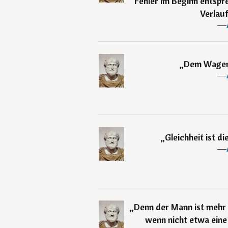
Fehler im Beginn entspr
Verlauf
―
„
Dem Wagend
―
„
Gleichheit ist d
―
„
Denn der Mann ist mehr 
wenn nicht etwa eine