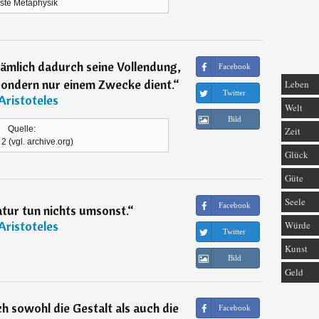
este Metaphysik
ämlich dadurch seine Vollendung,
Facebook
sondern nur einem Zwecke dient.
“
Leben
Twitter
Aristoteles
Welt
Bild
Quelle:
Zeit
, 2 (vgl. archive.org)
Glück
Güte
Seele
Facebook
tur tun nichts umsonst.
“
Aristoteles
Würde
Twitter
Kunst
Bild
Geld
h sowohl die Gestalt als auch die
Facebook