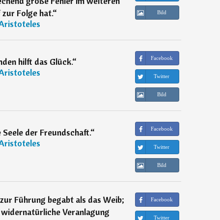
echend große Fehler im weiteren
 zur Folge hat.
“
Bild
Aristoteles
Facebook
en hilft das Glück.
“
Aristoteles
Twitter
Bild
Facebook
ie Seele der Freundschaft.
“
Aristoteles
Twitter
Bild
zur Führung begabt als das Weib;
Facebook
 widernatürliche Veranlagung
Twitter