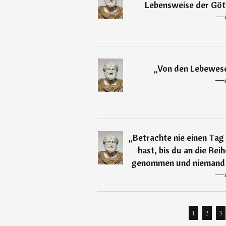
Lebensweise der Götte
―
„
Von den Lebewesen
―
„
Betrachte nie einen Tag
hast, bis du an die Rei
genommen und niemand z
―
1
2
3