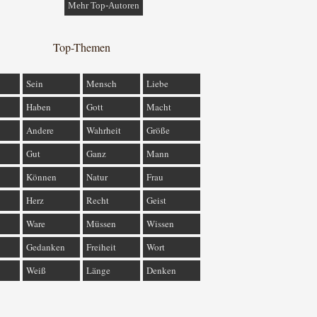
Mehr Top-Autoren
Top-Themen
Sein
Mensch
Liebe
Haben
Gott
Macht
Andere
Wahrheit
Größe
Gut
Ganz
Mann
Können
Natur
Frau
Herz
Recht
Geist
Ware
Müssen
Wissen
Gedanken
Freiheit
Wort
Weiß
Länge
Denken