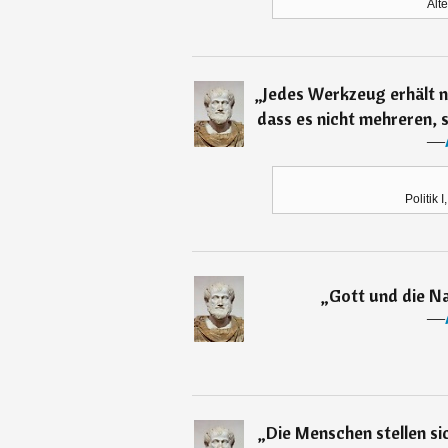
Ält
„
Jedes Werkzeug erhält n
dass es nicht mehreren, 
―
Politik I
„
Gott und die Na
―
„
Die Menschen stellen sic