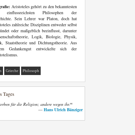
rafie:
Aristoteles gehört zu den bekanntesten
 einflussreichsten Philosophen der
chichte. Sein Lehrer war Platon, doch hat
toteles zahlreiche Disziplinen entweder selbst
ündet oder maßgeblich beeinflusst, darunter
enschaftstheorie, Logik, Biologie, Physik,
k, Staatstheorie und Dichtungstheorie. Aus
nem Gedankengut entwickelte sich der
totelismus.
n
Grieche
Philosoph
es Tages
“
terben für die Religion; andere wegen ihr.
Hans Ulrich Bänziger
—