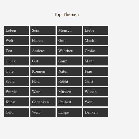
Top-Themen
Leben
Sein
Mensch
Liebe
Welt
Haben
Gott
Macht
Zeit
Andere
Wahrheit
Größe
Glück
Gut
Ganz
Mann
Güte
Können
Natur
Frau
Seele
Herz
Recht
Geist
Würde
Ware
Müssen
Wissen
Kunst
Gedanken
Freiheit
Wort
Geld
Weiß
Länge
Denken