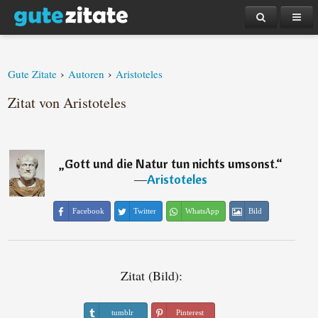
›
›
Gute Zitate
Autoren
Aristoteles
Zitat von Aristoteles
„
Gott und die Natur tun nichts umsonst.
“
―
Aristoteles
Facebook
Twitter
WhatsApp
Bild
Zitat (Bild):
tumblr
Pinterest