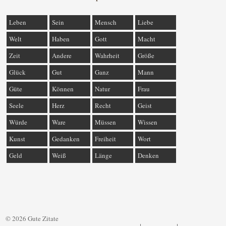
Leben
Sein
Mensch
Liebe
Welt
Haben
Gott
Macht
Zeit
Andere
Wahrheit
Größe
Glück
Gut
Ganz
Mann
Güte
Können
Natur
Frau
Seele
Herz
Recht
Geist
Würde
Ware
Müssen
Wissen
Kunst
Gedanken
Freiheit
Wort
Geld
Weiß
Länge
Denken
© 2026 Gute Zitate