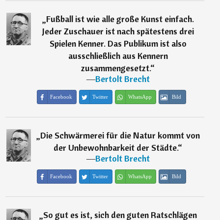
„
Fußball ist wie alle große Kunst einfach.
Jeder Zuschauer ist nach spätestens drei
Spielen Kenner. Das Publikum ist also
ausschließlich aus Kennern
zusammengesetzt.
“
―
Bertolt Brecht
Facebook
Twitter
WhatsApp
Bild
„
Die Schwärmerei für die Natur kommt von
der Unbewohnbarkeit der Städte.
“
―
Bertolt Brecht
Facebook
Twitter
WhatsApp
Bild
„
So gut es ist, sich den guten Ratschlägen