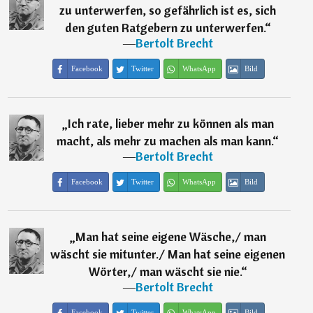
zu unterwerfen, so gefährlich ist es, sich
den guten Ratgebern zu unterwerfen.
“
―
Bertolt Brecht
Facebook
Twitter
WhatsApp
Bild
„
Ich rate, lieber mehr zu können als man
macht, als mehr zu machen als man kann.
“
―
Bertolt Brecht
Facebook
Twitter
WhatsApp
Bild
„
Man hat seine eigene Wäsche,/ man
wäscht sie mitunter./ Man hat seine eigenen
Wörter,/ man wäscht sie nie.
“
―
Bertolt Brecht
Facebook
Twitter
WhatsApp
Bild