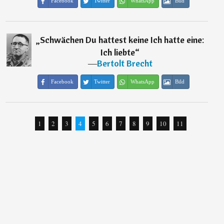
Facebook
Twitter
WhatsApp
Bild
„
Schwächen Du hattest keine Ich hatte eine:
Ich liebte
“
―
Bertolt Brecht
Facebook
Twitter
WhatsApp
Bild
1
2
3
4
5
6
7
8
9
10
11