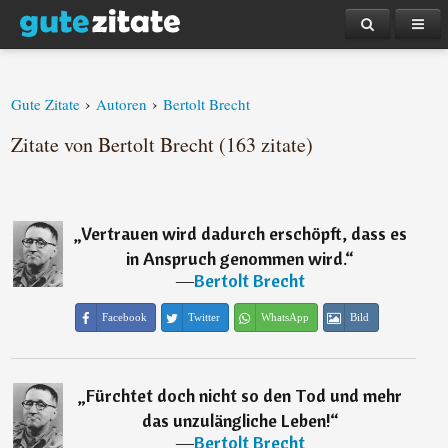
›
›
Gute Zitate
Autoren
Bertolt Brecht
Zitate von Bertolt Brecht (163 zitate)
„
Vertrauen wird dadurch erschöpft, dass es
in Anspruch genommen wird.
“
―
Bertolt Brecht
Facebook
Twitter
WhatsApp
Bild
„
Fürchtet doch nicht so den Tod und mehr
das unzulängliche Leben!
“
―
Bertolt Brecht