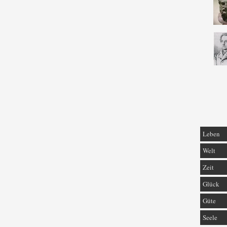
Leben
Welt
Zeit
Glück
Güte
Seele