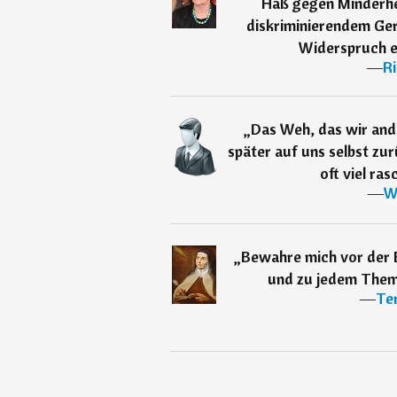
Haß gegen Minderhe
diskriminierendem Ger
Widerspruch e
―
R
„
Das Weh, das wir ande
später auf uns selbst zu
oft viel ra
―
W
„
Bewahre mich vor der E
und zu jedem Them
―
Ter