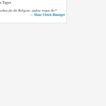
es Tages
“
terben für die Religion; andere wegen ihr.
Hans Ulrich Bänziger
—