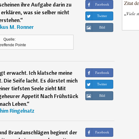
Zitat d
scheinen ihre Aufgabe darin zu
Facebook
 erklären, was sie selber nicht
„
Viele s
Twitter
erstehen.
“
kus M. Ronner
Bild
Quelle:
treffende Pointe
ügt erwacht. Ich klatsche meine
Facebook
 Die Seife lacht. Es dürstet mich
Twitter
ner tiefsten Seele zieht Mit
geheurer Appetit Nach Frühstück
Bild
nach Leben.
“
him Ringelnatz
und Brandanschlägen beginnt der
Facebook