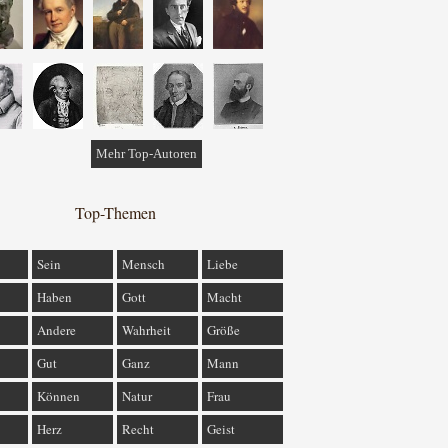
Mehr Top-Autoren
Top-Themen
Sein
Mensch
Liebe
Haben
Gott
Macht
Andere
Wahrheit
Größe
Gut
Ganz
Mann
Können
Natur
Frau
Herz
Recht
Geist