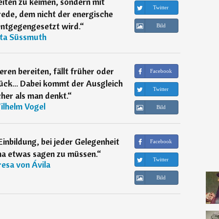
iten zu keimen, sondern mit
Twitter
ede, dem nicht der energische
ntgegengesetzt wird.
“
Bild
ita Süssmuth
ren bereiten, fällt früher oder
Facebook
rück... Dabei kommt der Ausgleich
Twitter
scher als man denkt.
“
ilhelm Vogel
Bild
inbildung, bei jeder Gelegenheit
Facebook
a etwas sagen zu müssen.
“
Twitter
esa von Ávila
Bild