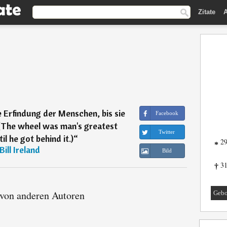
Zitate
A
 Erfindung der Menschen, bis sie
Facebook
 (The wheel was man's greatest
Twitter
il he got behind it.)
“
29
*
Bill Ireland
Bild
31
†
 von anderen Autoren
Gebo