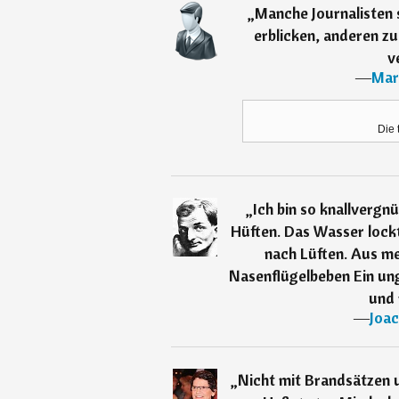
„
Manche Journalisten 
erblicken, anderen zu
v
―
Mar
Die 
„
Ich bin so knallvergn
Hüften. Das Wasser lockt.
nach Lüften. Aus mei
Nasenflügelbeben Ein un
und 
―
Joac
„
Nicht mit Brandsätzen 