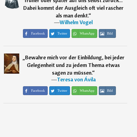
früher oder später auf uns selbst zurück...
Dabei kommt der Ausgleich oft viel rascher
als man denkt.
“
―
Wilhelm Vogel
Facebook
Twitter
WhatsApp
Bild
„
Bewahre mich vor der Einbildung, bei jeder
Gelegenheit und zu jedem Thema etwas
sagen zu müssen.
“
―
Teresa von Ávila
Facebook
Twitter
WhatsApp
Bild