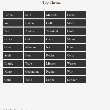
Top-Themen
Leben
Sein
Mensch
Liebe
Welt
Haben
Gott
Macht
Zeit
Andere
Wahrheit
Größe
Glück
Gut
Ganz
Mann
Güte
Können
Natur
Frau
Seele
Herz
Recht
Geist
Würde
Ware
Müssen
Wissen
Kunst
Gedanken
Freiheit
Wort
Geld
Weiß
Länge
Denken