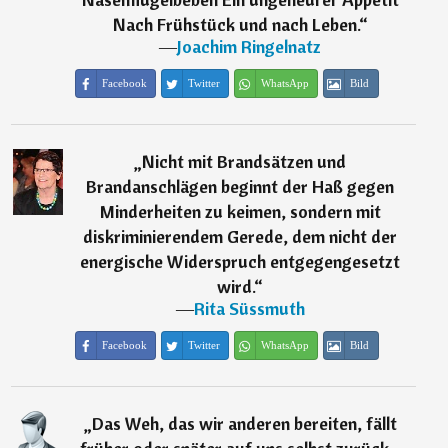
Nach Frühstück und nach Leben.
“
―
Joachim Ringelnatz
Facebook
Twitter
WhatsApp
Bild
„
Nicht mit Brandsätzen und
Brandanschlägen beginnt der Haß gegen
Minderheiten zu keimen, sondern mit
diskriminierendem Gerede, dem nicht der
energische Widerspruch entgegengesetzt
wird.
“
―
Rita Süssmuth
Facebook
Twitter
WhatsApp
Bild
„
Das Weh, das wir anderen bereiten, fällt