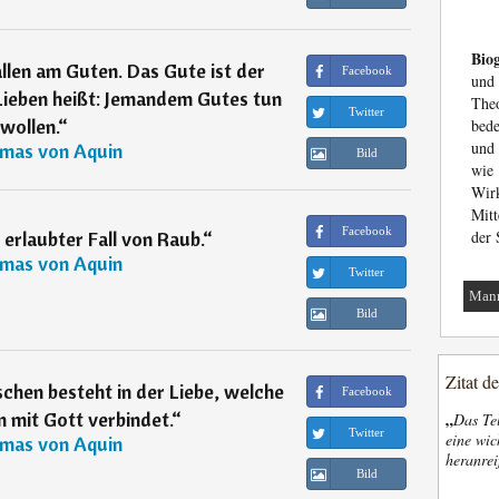
Biog
llen am Guten. Das Gute ist der
Facebook
und 
 Lieben heißt: Jemandem Gutes tun
The
Twitter
wollen.
“
bede
und 
mas von Aquin
Bild
wie
Wirk
Mitt
Facebook
 erlaubter Fall von Raub.
“
der 
mas von Aquin
Twitter
Man
Bild
Zitat d
chen besteht in der Liebe, welche
Facebook
 mit Gott verbindet.
“
„
Das Tel
Twitter
eine wic
mas von Aquin
heranrei
Bild