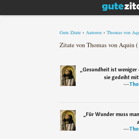
›
›
Gute Zitate
Autoren
Thomas von Aq
Zitate von Thomas von Aquin (1
„
Gesundheit ist weniger 
sie gedeiht mi
―
Tho
„
Für Wunder muss man 
―
Tho