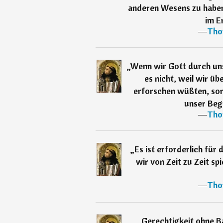
anderen Wesens zu haben.
im E
―
Tho
„
Wenn wir Gott durch uns
es nicht, weil wir üb
erforschen wüßten, son
unser Begr
―
Tho
„
Es ist erforderlich für
wir von Zeit zu Zeit sp
―
Tho
„
Gerechtigkeit ohne B