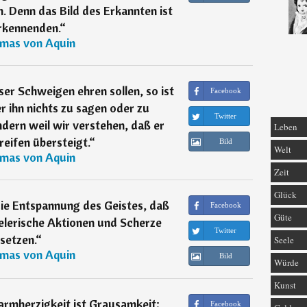
 Denn das Bild des Erkannten ist
rkennenden.
“
mas von Aquin
er Schweigen ehren sollen, so ist
Facebook
er ihn nichts zu sagen oder zu
Twitter
dern weil wir verstehen, daß er
Leben
eifen übersteigt.
“
Bild
Welt
mas von Aquin
Zeit
Glück
 die Entspannung des Geistes, daß
Facebook
Güte
ielerische Aktionen und Scherze
Twitter
setzen.
“
Seele
mas von Aquin
Bild
Würde
Kunst
armherzigkeit ist Grausamkeit;
Facebook