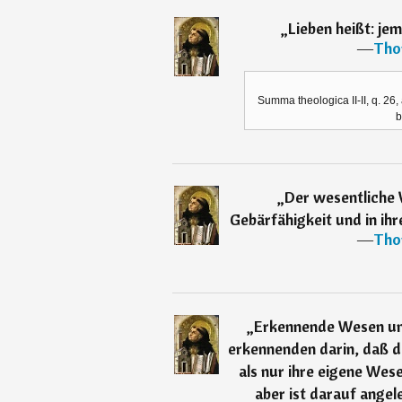
„
Lieben heißt: je
―
Tho
Summa theologica II-II, q. 26, a
b
„
Der wesentliche W
Gebärfähigkeit und in ih
―
Tho
„
Erkennende Wesen unt
erkennenden darin, daß d
als nur ihre eigene We
aber ist darauf ange