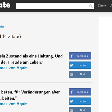
Zitate
A
uin
44 zitate)
ein Zustand als eine Haltung. Und
Facebook
t der Freude am Leben.
“
Twitter
mas von Aquin
Bild
beten, für Veränderungen aber
Facebook
arbeiten.
“
Twitter
mas von Aquin
Bild