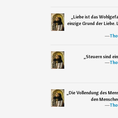
„
Liebe ist das Wohlgefa
einzige Grund der Liebe.
―
Tho
„
Steuern sind ein
―
Tho
„
Die Vollendung des Mens
den Menschen
―
Tho