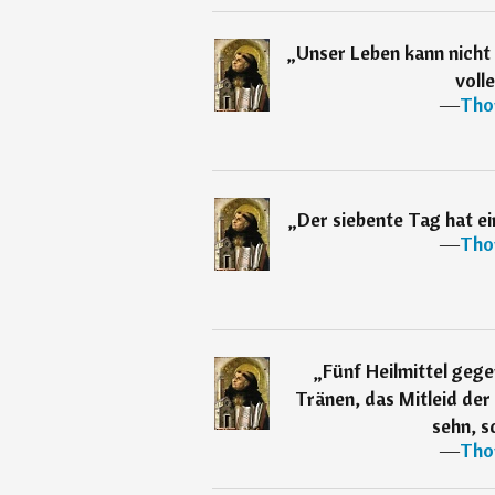
„
Unser Leben kann nicht
volle
―
Tho
„
Der siebente Tag hat e
―
Tho
„
Fünf Heilmittel geg
Tränen, das Mitleid der
sehn, s
―
Tho