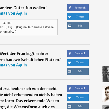
mandem Gutes tun wollen.
“
Facebook
mas von Aquin
Twitter
Quelle:
Bild
rt. 6, arg. 3 (Original lat.: amare est velle
onum alicui)
ert der Frau liegt in ihrer
Facebook
rem hauswirtschaftlichen Nutzen.
“
Twitter
mas von Aquin
Bild
erscheiden sich von den nicht
Facebook
ie nicht erkennenden nichts haben
Twitter
sensform. Das erkennende Wesen
legt, die Wesensform auch des
Bild