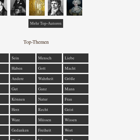
Mehr Top-Autoren
Top-Themen
Sein
Mensch
Liebe
Haben
Gott
Macht
Andere
Wahrheit
Größe
Gut
Ganz
Mann
Können
Natur
Frau
Herz
Recht
Geist
Ware
Müssen
Wissen
Gedanken
Freiheit
Wort