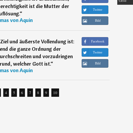
Geld
rechtigkeit ist die Mutter der
Twitter
uflösung.
“
mas von Aquin
Bild
Ziel und äußerste Vollendung ist:
Facebook
bend die ganze Ordnung der
Twitter
durchschreiten und vorzudringen
und, welcher Gott ist.
“
Bild
mas von Aquin
4
5
6
7
8
9
10