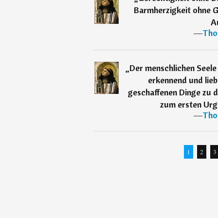
Barmherzigkeit ohne Ge
A
―
Tho
„
Der menschlichen Seele 
erkennend und lie
geschaffenen Dinge zu 
zum ersten Urgr
―
Tho
1
2
3