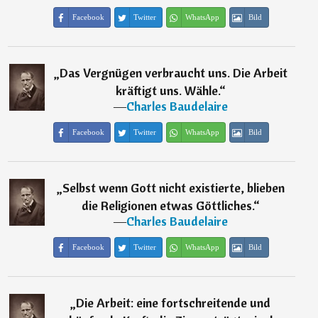
Facebook
Twitter
WhatsApp
Bild
„
Das Vergnügen verbraucht uns. Die Arbeit
kräftigt uns. Wähle.
“
―
Charles Baudelaire
Facebook
Twitter
WhatsApp
Bild
„
Selbst wenn Gott nicht existierte, blieben
die Religionen etwas Göttliches.
“
―
Charles Baudelaire
Facebook
Twitter
WhatsApp
Bild
„
Die Arbeit: eine fortschreitende und