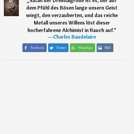
„
Satan der Dreimalgroße ist es, der auf
dem Pfühl des Bösen lange unsern Geist
wiegt, den verzauberten, und das reiche
Metall unseres Willens löst dieser
hocherfahrene Alchimist in Rauch auf.
“
―
Charles Baudelaire
Facebook
Twitter
WhatsApp
Bild