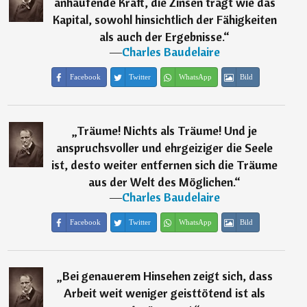
anhäufende Kraft, die Zinsen trägt wie das
Kapital, sowohl hinsichtlich der Fähigkeiten
als auch der Ergebnisse.
“
―
Charles Baudelaire
Facebook
Twitter
WhatsApp
Bild
„
Träume! Nichts als Träume! Und je
anspruchsvoller und ehrgeiziger die Seele
ist, desto weiter entfernen sich die Träume
aus der Welt des Möglichen.
“
―
Charles Baudelaire
Facebook
Twitter
WhatsApp
Bild
„
Bei genauerem Hinsehen zeigt sich, dass
Arbeit weit weniger geisttötend ist als