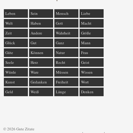
Leben
Sein
Mensch
Liebe
Welt
Haben
Gott
Macht
Zeit
Andere
Wahrheit
Größe
Glück
Gut
Ganz
Mann
Güte
Können
Natur
Frau
Seele
Herz
Recht
Geist
Würde
Ware
Müssen
Wissen
Kunst
Gedanken
Freiheit
Wort
Geld
Weiß
Länge
Denken
© 2026 Gute Zitate