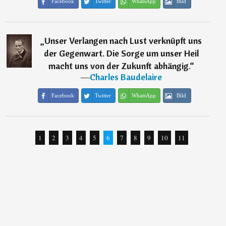
Facebook
Twitter
WhatsApp
Bild
„
Unser Verlangen nach Lust verknüpft uns
der Gegenwart. Die Sorge um unser Heil
macht uns von der Zukunft abhängig.
“
―
Charles Baudelaire
Facebook
Twitter
WhatsApp
Bild
1
2
3
4
5
6
7
8
9
10
11