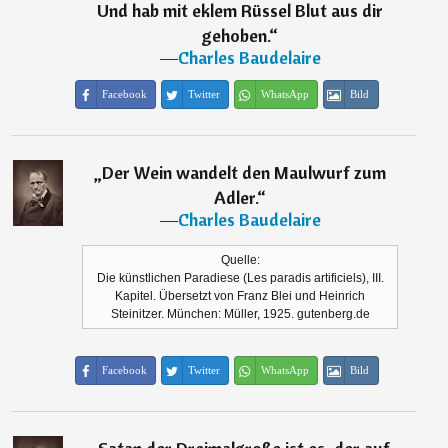
Und hab mit eklem Rüssel Blut aus dir
gehoben.
“
―
Charles Baudelaire
Facebook
Twitter
WhatsApp
Bild
„
Der Wein wandelt den Maulwurf zum
Adler.
“
―
Charles Baudelaire
Quelle:
Die künstlichen Paradiese (Les paradis artificiels), III.
Kapitel. Übersetzt von Franz Blei und Heinrich
Steinitzer. München: Müller, 1925. gutenberg.de
Facebook
Twitter
WhatsApp
Bild