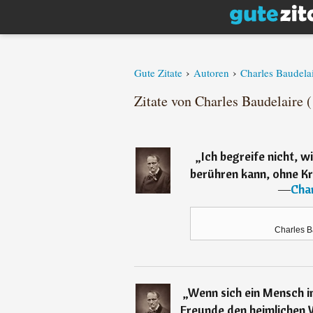
›
›
Gute Zitate
Autoren
Charles Baudela
Zitate von Charles Baudelaire (
„
Ich begreife nicht, w
berühren kann, ohne K
―
Char
Charles B
„
Wenn sich ein Mensch ins
Freunde den heimlichen W