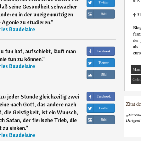
*
Twitter
 daß seine Gesundheit schwächer
e anderen in der uneigennützigen
31
Bild
†
 Agonie zu studieren.
“
Biog
les Baudelaire
fran
der 
als
 tun hat, aufschiebt, läuft man
Facebook
euro
nie tun zu können.
“
Twitter
les Baudelaire
Man
Bild
Gebo
zu jeder Stunde gleichzeitig zwei
Facebook
Zitat d
eine nach Gott, das andere nach
Twitter
 die Geistigkeit, ist ein Wunsch,
„
Stereoa
 Satan, der tierische Trieb, die
Dirigen
Bild
 zu sinken.
“
les Baudelaire