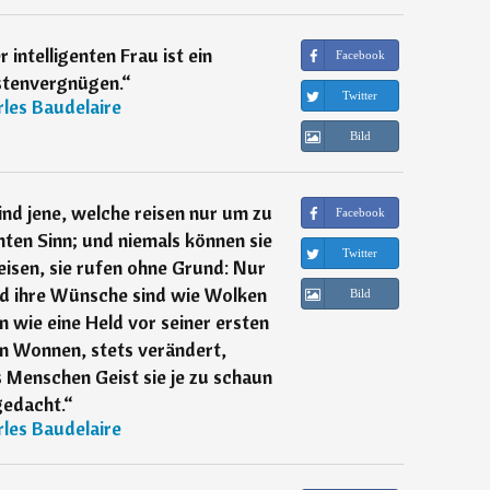
r intelligenten Frau ist ein
Facebook
tenvergnügen.
“
Twitter
les Baudelaire
Bild
nd jene, welche reisen nur um zu
Facebook
hten Sinn; und niemals können sie
Twitter
eisen, sie rufen ohne Grund: Nur
d ihre Wünsche sind wie Wolken
Bild
en wie eine Held vor seiner ersten
n Wonnen, stets verändert,
s Menschen Geist sie je zu schaun
gedacht.
“
les Baudelaire