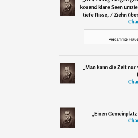
kosend klare Seen umzie
tiefe Risse, / Ziehn übe
―
Char
Verdammte Frauen
„
Man kann die Zeit nur 
―
Char
„
Einen Gemeinplatz e
―
Char