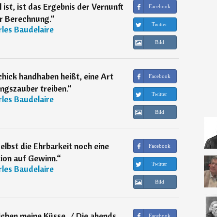
 ist, ist das Ergebnis der Vernunft
Facebook
r Berechnung.
“
Twitter
les Baudelaire
Bild
hick handhaben heißt, eine Art
Facebook
gszauber treiben.
“
Twitter
les Baudelaire
Bild
selbst die Ehrbarkeit noch eine
Facebook
ion auf Gewinn.
“
Twitter
les Baudelaire
Bild
ichen meine Küsse, / Die abends
Facebook