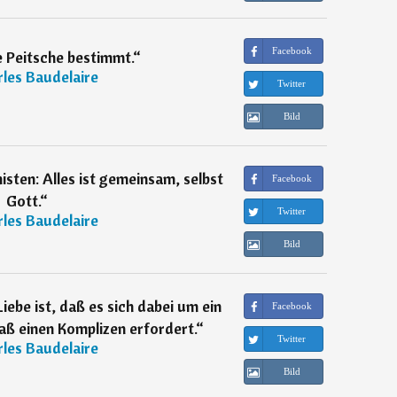
Facebook
e Peitsche bestimmt.
“
les Baudelaire
Twitter
Bild
ten: Alles ist gemeinsam, selbst
Facebook
Gott.
“
Twitter
les Baudelaire
Bild
Liebe ist, daß es sich dabei um ein
Facebook
aß einen Komplizen erfordert.
“
Twitter
les Baudelaire
Bild