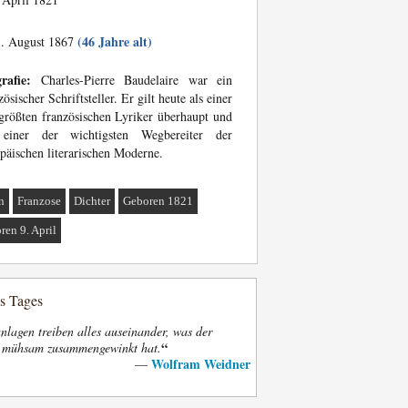
(46 Jahre alt)
. August 1867
rafie:
Charles-Pierre Baudelaire war ein
zösischer Schriftsteller. Er gilt heute als einer
größten französischen Lyriker überhaupt und
 einer der wichtigsten Wegbereiter der
päischen literarischen Moderne.
n
Franzose
Dichter
Geboren 1821
ren 9. April
es Tages
nlagen treiben alles auseinander, was der
“
t mühsam zusammengewinkt hat.
Wolfram Weidner
—