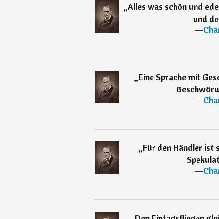
„
Alles was schön und edel
und de
―
Char
„
Eine Sprache mit Gesc
Beschwörun
―
Char
„
Für den Händler ist 
Spekulat
―
Char
„
Den Eintagsfliegen gle