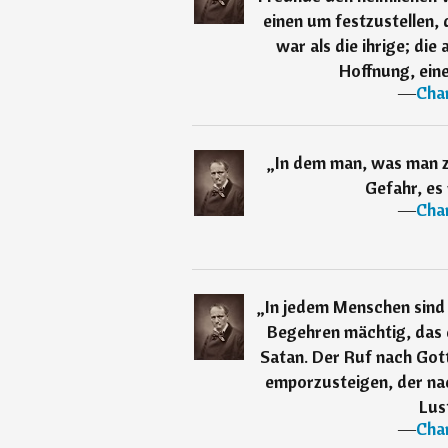
einen um festzustellen,
war als die ihrige; di
Hoffnung, eine
―
Char
„
In dem man, was man zu
Gefahr, es 
―
Char
„
In jedem Menschen sind 
Begehren mächtig, das 
Satan. Der Ruf nach Gott,
emporzusteigen, der nach
Lust
―
Char