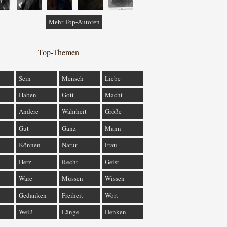
Mehr Top-Autoren
Top-Themen
Sein
Mensch
Liebe
Haben
Gott
Macht
Andere
Wahrheit
Größe
Gut
Ganz
Mann
Können
Natur
Frau
Herz
Recht
Geist
Ware
Müssen
Wissen
Gedanken
Freiheit
Wort
Weiß
Länge
Denken