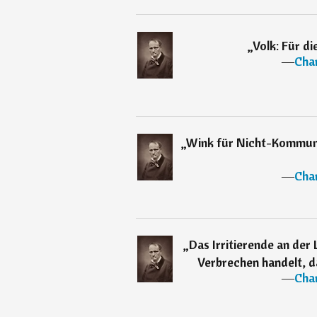
„
Volk: Für di
―
Char
„
Wink für Nicht-Kommunis
―
Char
„
Das Irritierende an der 
Verbrechen handelt, d
―
Char