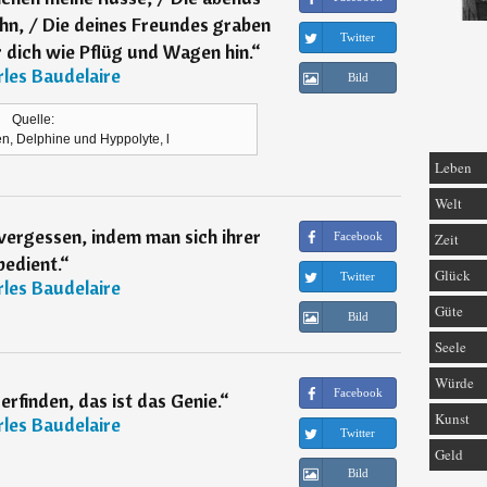
hn, / Die deines Freundes graben
Twitter
r dich wie Pflüg und Wagen hin.
“
les Baudelaire
Bild
Quelle:
, Delphine und Hyppolyte, l
Leben
Welt
vergessen, indem man sich ihrer
Facebook
Zeit
bedient.
“
Glück
Twitter
les Baudelaire
Güte
Bild
Seele
Würde
Facebook
rfinden, das ist das Genie.
“
Kunst
les Baudelaire
Twitter
Geld
Bild