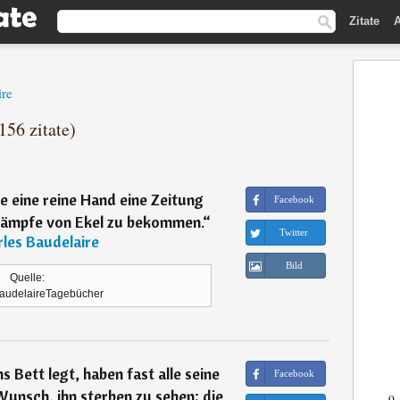
Zitate
A
ire
156 zitate)
ie eine reine Hand eine Zeitung
Facebook
rämpfe von Ekel zu bekommen.
“
Twitter
les Baudelaire
Bild
Quelle:
audelaireTagebücher
 Bett legt, haben fast alle seine
Facebook
unsch, ihn sterben zu sehen; die
9.