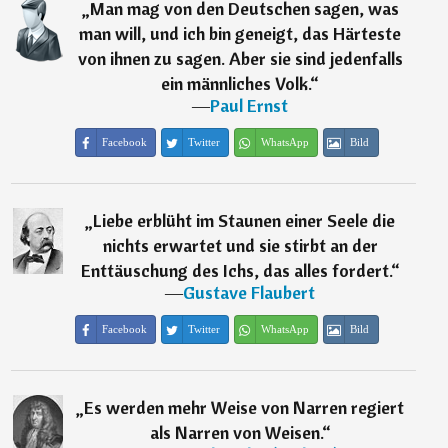
„
Man mag von den Deutschen sagen, was
man will, und ich bin geneigt, das Härteste
von ihnen zu sagen. Aber sie sind jedenfalls
ein männliches Volk.
“
―
Paul Ernst
Facebook
Twitter
WhatsApp
Bild
„
Liebe erblüht im Staunen einer Seele die
nichts erwartet und sie stirbt an der
Enttäuschung des Ichs, das alles fordert.
“
―
Gustave Flaubert
Facebook
Twitter
WhatsApp
Bild
„
Es werden mehr Weise von Narren regiert
als Narren von Weisen.
“