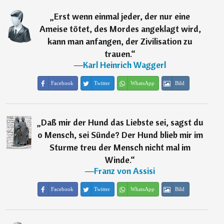
„
Erst wenn einmal jeder, der nur eine
Ameise tötet, des Mordes angeklagt wird,
kann man anfangen, der Zivilisation zu
trauen.
“
―
Karl Heinrich Waggerl
Facebook
Twitter
WhatsApp
Bild
„
Daß mir der Hund das Liebste sei, sagst du
o Mensch, sei Sünde? Der Hund blieb mir im
Sturme treu der Mensch nicht mal im
Winde.
“
―
Franz von Assisi
Facebook
Twitter
WhatsApp
Bild