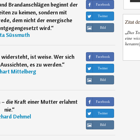
und Brandanschlägen beginnt der
Facebook
iten zu keimen, sondern mit
Twitter
ede, dem nicht der energische
Zitat d
ntgegengesetzt wird.
“
Bild
„
Das Tel
ita Süssmuth
eine wic
heranrei
widersteht, ist weise. Wer sich
Facebook
 Aussichten, es zu werden.
“
Twitter
hart Mittelberg
Bild
– die Kraft einer Mutter erlahmt
Facebook
nie.
“
Twitter
chard Dehmel
Bild