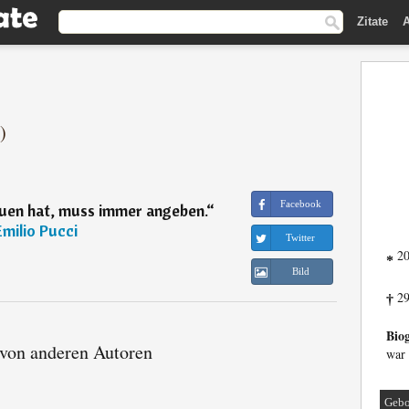
Zitate
A
)
Facebook
auen hat, muss immer angeben.
“
Emilio Pucci
Twitter
20
*
Bild
29
†
Biog
 von anderen Autoren
war 
Gebo