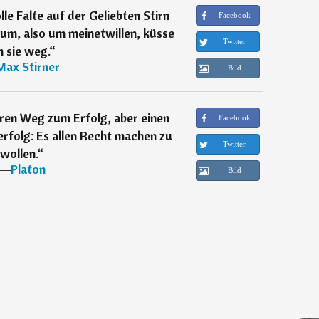
le Falte auf der Geliebten Stirn
Facebook
rum, also um meinetwillen, küsse
Twitter
h sie weg.
“
Max Stirner
Bild
eren Weg zum Erfolg, aber einen
Facebook
rfolg: Es allen Recht machen zu
Twitter
wollen.
“
―
Platon
Bild