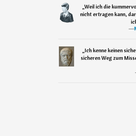
„
Weil ich die kummervol
nicht ertragen kann, da
ic
―
„
Ich kenne keinen sich
sicheren Weg zum Misse