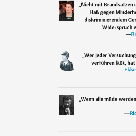
„
Nicht mit Brandsätzen 
Haß gegen Minderhe
diskriminierendem Ger
Widerspruch e
―
R
„
Wer jeder Versuchung 
verführen läßt, hat
―
Ekke
„
Wenn alle müde werden 
―
Ri