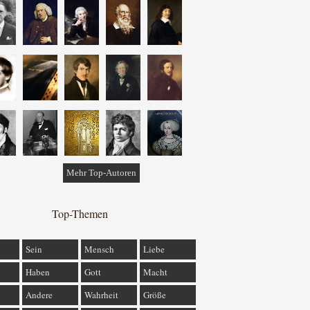
Mehr Top-Autoren
Top-Themen
Sein
Mensch
Liebe
Haben
Gott
Macht
Andere
Wahrheit
Größe