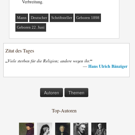
Verbreitung.
Mann
Deutscher
Schriftsteller
Geboren 1898
Geboren 22. Juni
Zitat des Tages
„
“
Viele sterben für die Religion; andere wegen ihr.
Hans Ulrich Bänziger
—
Autoren
Themen
Top-Autoren