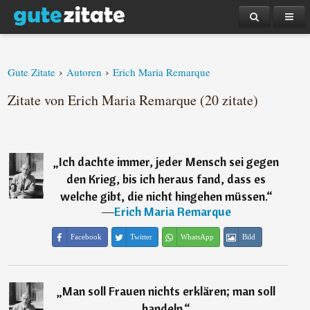
›
›
Gute Zitate
Autoren
Erich Maria Remarque
Zitate von Erich Maria Remarque (20 zitate)
„
Ich dachte immer, jeder Mensch sei gegen
den Krieg, bis ich heraus fand, dass es
welche gibt, die nicht hingehen müssen.
“
―
Erich Maria Remarque
Facebook
Twitter
WhatsApp
Bild
„
Man soll Frauen nichts erklären; man soll
handeln.
“