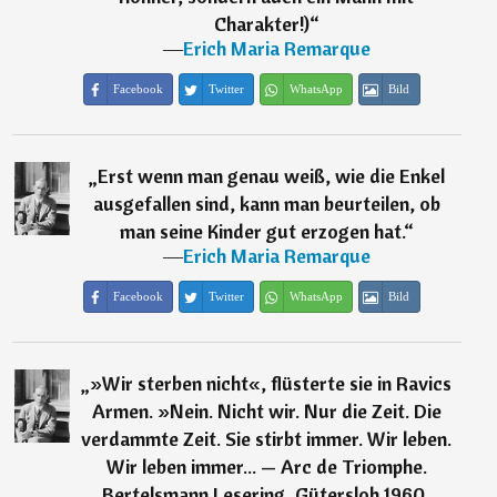
Charakter!)
“
―
Erich Maria Remarque
Facebook
Twitter
WhatsApp
Bild
„
Erst wenn man genau weiß, wie die Enkel
ausgefallen sind, kann man beurteilen, ob
man seine Kinder gut erzogen hat.
“
―
Erich Maria Remarque
Facebook
Twitter
WhatsApp
Bild
„
»Wir sterben nicht«, flüsterte sie in Ravics
Armen. »Nein. Nicht wir. Nur die Zeit. Die
verdammte Zeit. Sie stirbt immer. Wir leben.
Wir leben immer... — Arc de Triomphe.
Bertelsmann Lesering, Gütersloh 1960,