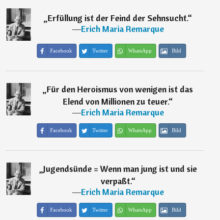
„
Erfüllung ist der Feind der Sehnsucht.
“
―
Erich Maria Remarque
Facebook
Twitter
WhatsApp
Bild
„
Für den Heroismus von wenigen ist das
Elend von Millionen zu teuer.
“
―
Erich Maria Remarque
Facebook
Twitter
WhatsApp
Bild
„
Jugendsünde = Wenn man jung ist und sie
verpaßt.
“
―
Erich Maria Remarque
Facebook
Twitter
WhatsApp
Bild