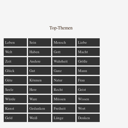
Top-Themen
Leben
Sein
Mensch
Liebe
Welt
Haben
Gott
Macht
Zeit
Andere
Wahrheit
Größe
Glück
Gut
Ganz
Mann
Güte
Können
Natur
Frau
Seele
Herz
Recht
Geist
Würde
Ware
Müssen
Wissen
Kunst
Gedanken
Freiheit
Wort
Geld
Weiß
Länge
Denken