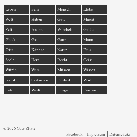
Leben
Sein
Mensch
Liebe
Welt
Haben
Gott
Macht
Zeit
Andere
Wahrheit
Größe
Glück
Gut
Ganz
Mann
Güte
Können
Natur
Frau
Seele
Herz
Recht
Geist
Würde
Ware
Müssen
Wissen
Kunst
Gedanken
Freiheit
Wort
Geld
Weiß
Länge
Denken
© 2026 Gute Zitate
Facebook
Impressum
Datenschutz