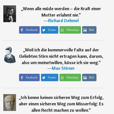
„
Wenn alle müde werden – die Kraft einer
Mutter erlahmt nie.
“
―
Richard Dehmel
Facebook
Twitter
WhatsApp
Bild
„
Weil ich die kummervolle Falte auf der
Geliebten Stirn nicht ertragen kann, darum,
also um meinetwillen, küsse ich sie weg.
“
―
Max Stirner
Facebook
Twitter
WhatsApp
Bild
„
Ich kenne keinen sicheren Weg zum Erfolg,
aber einen sicheren Weg zum Misserfolg: Es
allen Recht machen zu wollen.
“