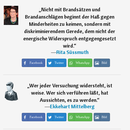
„
Nicht mit Brandsätzen und
Brandanschlägen beginnt der Haß gegen
Minderheiten zu keimen, sondern mit
diskriminierendem Gerede, dem nicht der
energische Widerspruch entgegengesetzt
wird.
“
―
Rita Süssmuth
Facebook
Twitter
WhatsApp
Bild
„
Wer jeder Versuchung widersteht, ist
weise. Wer sich verführen läßt, hat
Aussichten, es zu werden.
“
―
Ekkehart Mittelberg
Facebook
Twitter
WhatsApp
Bild