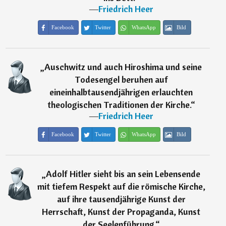
―
Friedrich Heer
Facebook
Twitter
WhatsApp
Bild
„
Auschwitz und auch Hiroshima und seine
Todesengel beruhen auf
eineinhalbtausendjährigen erlauchten
theologischen Traditionen der Kirche.
“
―
Friedrich Heer
Facebook
Twitter
WhatsApp
Bild
„
Adolf Hitler sieht bis an sein Lebensende
mit tiefem Respekt auf die römische Kirche,
auf ihre tausendjährige Kunst der
Herrschaft, Kunst der Propaganda, Kunst
der Seelenführung.
“