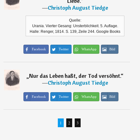
Liebe.
“
―
Christoph August Tiedge
Quelle:
Urania. Vierter Gesang: Unsterblichkeit. 5. Auflage.
Halle: Renger, 1814. S. 139, Zeile 244. Google Books
Facebook
Twitter
WhatsApp
Bild
„
Nur das Leben haßt, der Tod versöhnt.
“
―
Christoph August Tiedge
Facebook
Twitter
WhatsApp
Bild
1
2
3