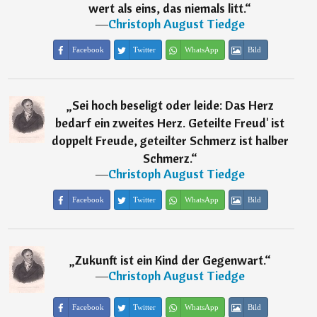
wert als eins, das niemals litt.
“
―
Christoph August Tiedge
Facebook
Twitter
WhatsApp
Bild
„
Sei hoch beseligt oder leide: Das Herz
bedarf ein zweites Herz. Geteilte Freud' ist
doppelt Freude, geteilter Schmerz ist halber
Schmerz.
“
―
Christoph August Tiedge
Facebook
Twitter
WhatsApp
Bild
„
Zukunft ist ein Kind der Gegenwart.
“
―
Christoph August Tiedge
Facebook
Twitter
WhatsApp
Bild