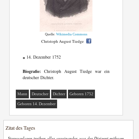
Quelle:
Wikimedia Commons
Christoph August Tiedge
14. Dezember 1752
*
Biografie:
Christoph August Tiedge war ein
deutscher Dichter.
Mann
Deutscher
Dichter
Geboren 1752
Geboren 14. Dezember
Zitat des Tages
„
Stereoanlagen treiben alles auseinander, was der Dirigent mühsam