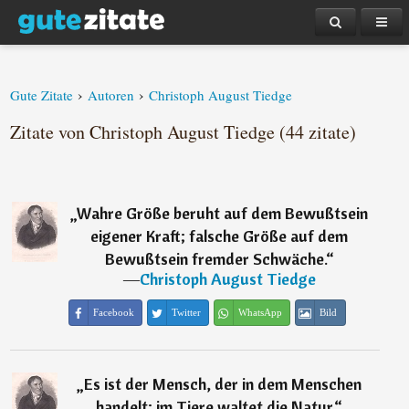
›
›
Gute Zitate
Autoren
Christoph August Tiedge
Zitate von Christoph August Tiedge (44 zitate)
„
Wahre Größe beruht auf dem Bewußtsein
eigener Kraft; falsche Größe auf dem
Bewußtsein fremder Schwäche.
“
―
Christoph August Tiedge
Facebook
Twitter
WhatsApp
Bild
„
Es ist der Mensch, der in dem Menschen
handelt; im Tiere waltet die Natur.
“