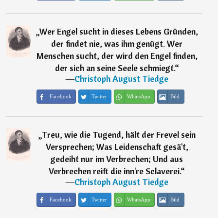
„
Wer Engel sucht in dieses Lebens Gründen,
der findet nie, was ihm genügt. Wer
Menschen sucht, der wird den Engel finden,
der sich an seine Seele schmiegt.
“
―
Christoph August Tiedge
Facebook
Twitter
WhatsApp
Bild
„
Treu, wie die Tugend, hält der Frevel sein
Versprechen; Was Leidenschaft gesä't,
gedeiht nur im Verbrechen; Und aus
Verbrechen reift die inn're Sclaverei.
“
―
Christoph August Tiedge
Facebook
Twitter
WhatsApp
Bild