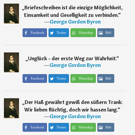
„
Briefeschreiben ist die einzige Möglichkeit,
Einsamkeit und Geselligkeit zu verbinden.
“
―
George Gordon Byron
Facebook
Twitter
WhatsApp
Bild
„
Unglück - der erste Weg zur Wahrheit.
“
―
George Gordon Byron
Facebook
Twitter
WhatsApp
Bild
„
Der Haß gewährt gewiß den süßern Trank:
Wir lieben flüchtig, doch wir hassen lang.
“
―
George Gordon Byron
Facebook
Twitter
WhatsApp
Bild