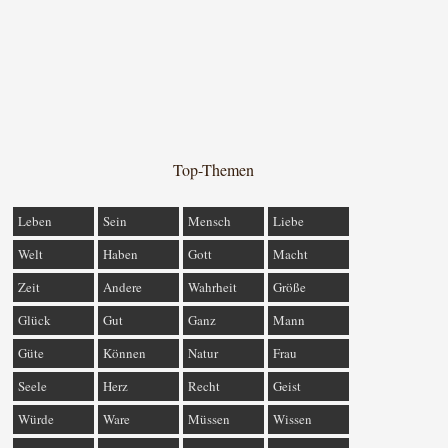
Top-Themen
Leben
Sein
Mensch
Liebe
Welt
Haben
Gott
Macht
Zeit
Andere
Wahrheit
Größe
Glück
Gut
Ganz
Mann
Güte
Können
Natur
Frau
Seele
Herz
Recht
Geist
Würde
Ware
Müssen
Wissen