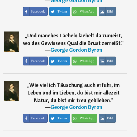
―
George Gordon Byron
Facebook
Twitter
WhatsApp
Bild
„
Und manches Lächeln lächelt da zumeist,
wo des Gewissens Qual die Brust zerreißt.
“
―
George Gordon Byron
Facebook
Twitter
WhatsApp
Bild
„
Wie viel ich Täuschung auch erfuhr, im
Leben und im Lieben, du bist mir allezeit
Natur, du bist mir treu geblieben.
“
―
George Gordon Byron
Facebook
Twitter
WhatsApp
Bild