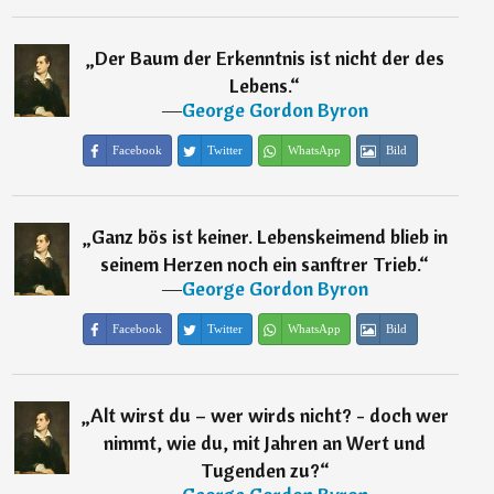
„
Der Baum der Erkenntnis ist nicht der des
Lebens.
“
―
George Gordon Byron
Facebook
Twitter
WhatsApp
Bild
„
Ganz bös ist keiner. Lebenskeimend blieb in
seinem Herzen noch ein sanftrer Trieb.
“
―
George Gordon Byron
Facebook
Twitter
WhatsApp
Bild
„
Alt wirst du – wer wirds nicht? - doch wer
nimmt, wie du, mit Jahren an Wert und
Tugenden zu?
“