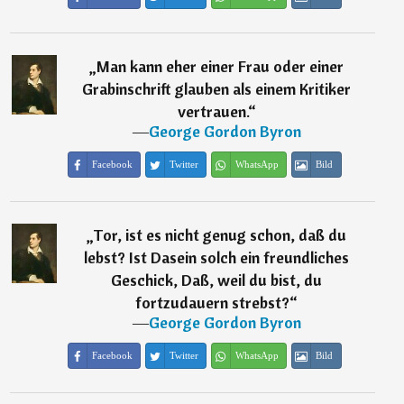
„
Man kann eher einer Frau oder einer
Grabinschrift glauben als einem Kritiker
vertrauen.
“
―
George Gordon Byron
Facebook
Twitter
WhatsApp
Bild
„
Tor, ist es nicht genug schon, daß du
lebst? Ist Dasein solch ein freundliches
Geschick, Daß, weil du bist, du
fortzudauern strebst?
“
―
George Gordon Byron
Facebook
Twitter
WhatsApp
Bild