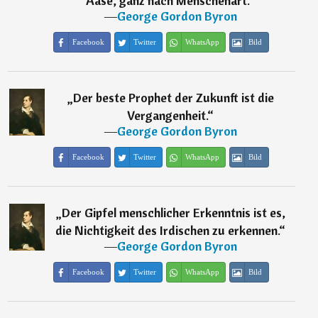
Aase, ganz nach Menschenart.
“
―
George Gordon Byron
Facebook
Twitter
WhatsApp
Bild
„
Der beste Prophet der Zukunft ist die
Vergangenheit.
“
―
George Gordon Byron
Facebook
Twitter
WhatsApp
Bild
„
Der Gipfel menschlicher Erkenntnis ist es,
die Nichtigkeit des Irdischen zu erkennen.
“
―
George Gordon Byron
Facebook
Twitter
WhatsApp
Bild