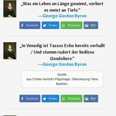
„
Was ein Leben an Länge gewinnt, verliert
es meist an Tiefe.
“
―
George Gordon Byron
Facebook
Twitter
WhatsApp
Bild
„
In Venedig ist Tassos Echo bereits verhallt
/ Und stumm rudert der liedlose
Gondoliere.
“
―
George Gordon Byron
Quelle:
aus Childe Harold's Pilgrimage, Übersetzung: Nino
Barbieri.
Facebook
Twitter
WhatsApp
Bild