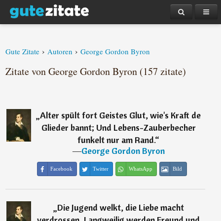
›
›
Gute Zitate
Autoren
George Gordon Byron
Zitate von George Gordon Byron (157 zitate)
„
Alter spült fort Geistes Glut, wie's Kraft de
Glieder bannt; Und Lebens-Zauberbecher
funkelt nur am Rand.
“
―
George Gordon Byron
Facebook
Twitter
WhatsApp
Bild
„
Die Jugend welkt, die Liebe macht
verdrossen, Langweilig werden Freund und