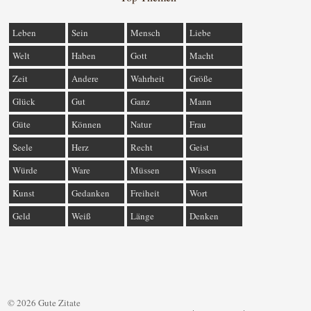
Leben
Sein
Mensch
Liebe
Welt
Haben
Gott
Macht
Zeit
Andere
Wahrheit
Größe
Glück
Gut
Ganz
Mann
Güte
Können
Natur
Frau
Seele
Herz
Recht
Geist
Würde
Ware
Müssen
Wissen
Kunst
Gedanken
Freiheit
Wort
Geld
Weiß
Länge
Denken
© 2026 Gute Zitate