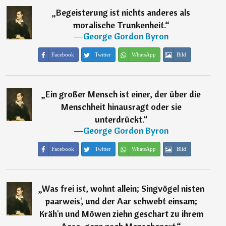
„
Begeisterung ist nichts anderes als
moralische Trunkenheit.
“
―
George Gordon Byron
Facebook
Twitter
WhatsApp
Bild
„
Ein großer Mensch ist einer, der über die
Menschheit hinausragt oder sie
unterdrückt.
“
―
George Gordon Byron
Facebook
Twitter
WhatsApp
Bild
„
Was frei ist, wohnt allein; Singvögel nisten
paarweis', und der Aar schwebt einsam;
Kräh'n und Möwen ziehn geschart zu ihrem