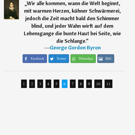
„
Wir alle kommen, wann die Welt beginnt,
mit warmen Herzen, kühner Schwärmerei,
jedoch die Zeit macht bald den Schimmer
blind, und jeder Wahn wirft auf dem
Lebensgange die bunte Haut bei Seite, wie
die Schlange.
“
―
George Gordon Byron
Facebook
Twitter
WhatsApp
Bild
1
2
3
4
5
6
7
8
9
10
11