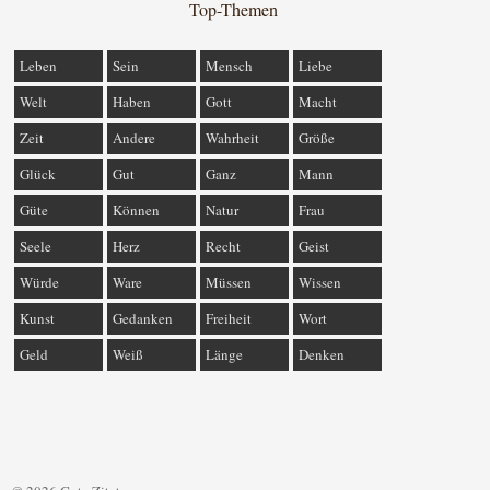
Top-Themen
Leben
Sein
Mensch
Liebe
Welt
Haben
Gott
Macht
Zeit
Andere
Wahrheit
Größe
Glück
Gut
Ganz
Mann
Güte
Können
Natur
Frau
Seele
Herz
Recht
Geist
Würde
Ware
Müssen
Wissen
Kunst
Gedanken
Freiheit
Wort
Geld
Weiß
Länge
Denken