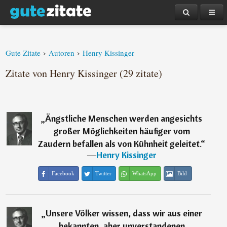
›
›
Gute Zitate
Autoren
Henry Kissinger
Zitate von Henry Kissinger (29 zitate)
„
Ängstliche Menschen werden angesichts
großer Möglichkeiten häufiger vom
Zaudern befallen als von Kühnheit geleitet.
“
―
Henry Kissinger
Facebook
Twitter
WhatsApp
Bild
„
Unsere Völker wissen, dass wir aus einer
bekannten, aber unverstandenen