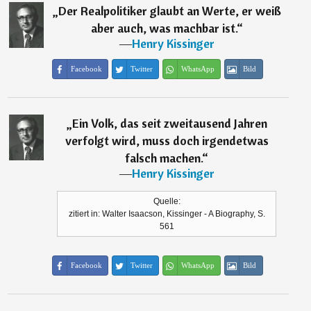
„
Der Realpolitiker glaubt an Werte, er weiß
aber auch, was machbar ist.
“
―
Henry Kissinger
Facebook
Twitter
WhatsApp
Bild
„
Ein Volk, das seit zweitausend Jahren
verfolgt wird, muss doch irgendetwas
falsch machen.
“
―
Henry Kissinger
Quelle:
zitiert in: Walter Isaacson, Kissinger - A Biography, S.
561
Facebook
Twitter
WhatsApp
Bild