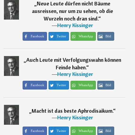
„
Neue Leute dürfen nicht Bäume
ausreissen, nur um zu sehen, ob die
Wurzeln noch dran sind.
“
―
Henry Kissinger
Facebook
Twitter
WhatsApp
Bild
„
Auch Leute mit Verfolgungswahn können
Feinde haben.
“
―
Henry Kissinger
Facebook
Twitter
WhatsApp
Bild
„
Macht ist das beste Aphrodisaikum.
“
―
Henry Kissinger
Facebook
Twitter
WhatsApp
Bild