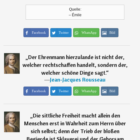
Quelle:
– Émile
Facebook
Twitter
WhatsApp
Bild
„
Der Ehrenmann hierzulande ist nicht der,
welcher rechtschaffen handelt, sondern der,
welcher schöne Dinge sagt.
“
―
Jean-Jacques Rousseau
Facebook
Twitter
WhatsApp
Bild
„
Die sittliche Freiheit macht allein den
Menschen erst in Wahrheit zum Herrn über
sich selbst; denn der Trieb der bloßen
Begierde ist Sklaverei und der Gehorsam