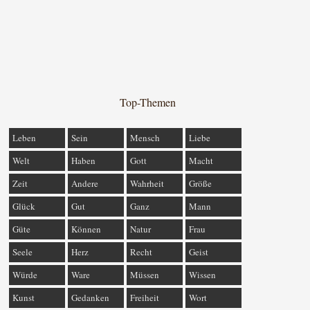
Top-Themen
Leben
Sein
Mensch
Liebe
Welt
Haben
Gott
Macht
Zeit
Andere
Wahrheit
Größe
Glück
Gut
Ganz
Mann
Güte
Können
Natur
Frau
Seele
Herz
Recht
Geist
Würde
Ware
Müssen
Wissen
Kunst
Gedanken
Freiheit
Wort