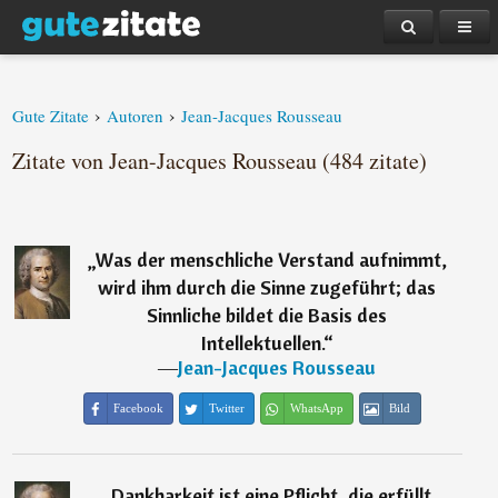
›
›
Gute Zitate
Autoren
Jean-Jacques Rousseau
Zitate von Jean-Jacques Rousseau (484 zitate)
„
Was der menschliche Verstand aufnimmt,
wird ihm durch die Sinne zugeführt; das
Sinnliche bildet die Basis des
Intellektuellen.
“
―
Jean-Jacques Rousseau
Facebook
Twitter
WhatsApp
Bild
„
Dankbarkeit ist eine Pflicht, die erfüllt