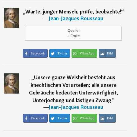
„
Warte, junger Mensch; prüfe, beobachte!
“
―
Jean-Jacques Rousseau
Quelle:
– Émile
Facebook
Twitter
WhatsApp
Bild
„
Unsere ganze Weisheit besteht aus
knechtischen Vorurteilen; alle unsere
Gebräuche bedeuten Unterwürfigkeit,
Unterjochung und lästigen Zwang.
“
―
Jean-Jacques Rousseau
Facebook
Twitter
WhatsApp
Bild