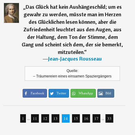
„
Das Glück hat kein Aushängeschild; um es
gewahr zu werden, müsste man im Herzen
des Glücklichen lesen können, aber die
Zufriedenheit leuchtet aus den Augen, aus
der Haltung, dem Ton der Stimme, dem
Gang und scheint sich dem, der sie bemerkt,
mitzuteilen.
“
―
Jean-Jacques Rousseau
Quelle:
– Träumereien eines einsamen Spaziergängers
Facebook
Twitter
WhatsApp
Bild
1
...
11
12
13
14
15
16
17
...
33