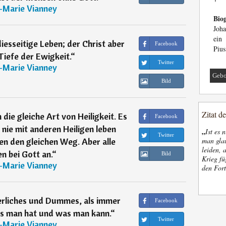
-Marie Vianney
Biog
Joha
ein 
diesseitige Leben; der Christ aber
Facebook
Pius
 Tiefe der Ewigkeit.
“
Twitter
-Marie Vianney
Gebo
Bild
Zitat d
 die gleiche Art von Heiligkeit. Es
Facebook
n nie mit anderen Heiligen leben
„
Ist es 
Twitter
en den gleichen Weg. Aber alle
man glau
leiden, 
 bei Gott an.
“
Bild
Krieg fü
-Marie Vianney
den Fort
herliches und Dummes, als immer
Facebook
as man hat und was man kann.
“
Twitter
-Marie Vianney