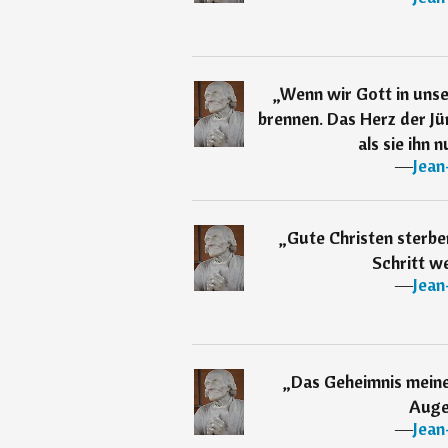
„
Wenn wir Gott in unse
brennen. Das Herz der J
als sie ihn 
―
Jean
„
Gute Christen sterben
Schritt we
―
Jean
„
Das Geheimnis meine
Augen
―
Jean