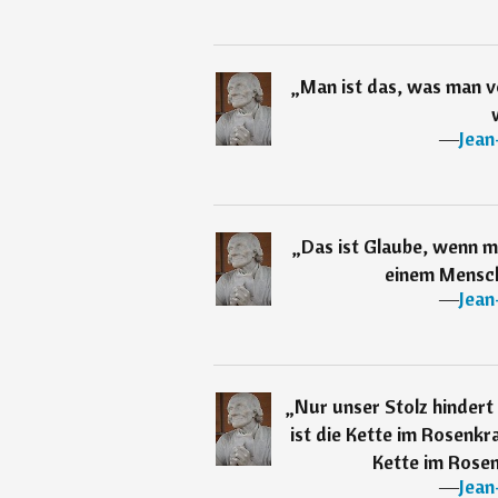
„
Man ist das, was man vo
―
Jean
„
Das ist Glaube, wenn m
einem Mensch
―
Jean
„
Nur unser Stolz hindert 
ist die Kette im Rosenkra
Kette im Rosen
―
Jean