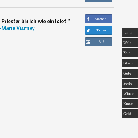
Facebook
Priester bin ich wie ein Idiot!
“
-Marie Vianney
Twitter
Leben
Bild
Welt
Zeit
Glück
Güte
Seele
Würde
Kunst
Geld