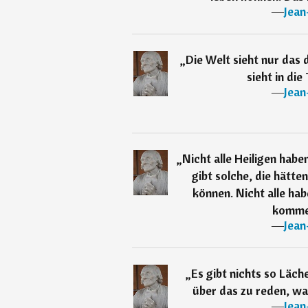
―
Jean
„
Die Welt sieht nur das 
sieht in die
―
Jean
„
Nicht alle Heiligen haben
gibt solche, die hätte
können. Nicht alle hab
kommen
―
Jean
„
Es gibt nichts so Läc
über das zu reden, w
―
Jean