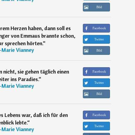
Bild
rem Herzen haben, dann soll es
Facebook
ünger von Emmaus brannte schon,
Twitter
nur sprechen hörten.
“
-Marie Vianney
Bild
 nicht, sie gehen täglich einen
Facebook
iter ins Paradies.
“
Twitter
-Marie Vianney
Bild
s Lebens war, daß ich für den
Facebook
blick lebte.
“
Twitter
-Marie Vianney