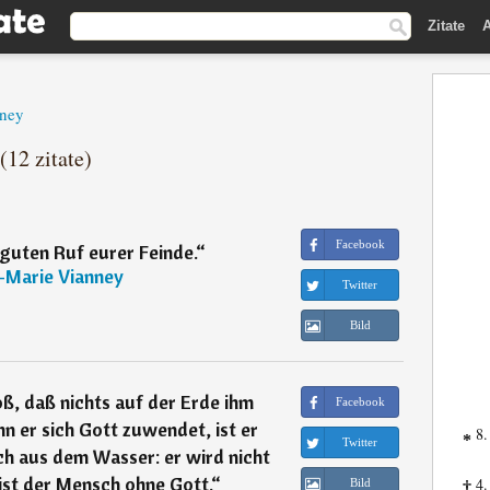
Zitate
A
nney
(12 zitate)
Facebook
guten Ruf eurer Feinde.
“
-Marie Vianney
Twitter
Bild
ß, daß nichts auf der Erde ihm
Facebook
 er sich Gott zuwendet, ist er
8.
*
Twitter
sch aus dem Wasser: er wird nicht
ist der Mensch ohne Gott.
“
4.
Bild
†