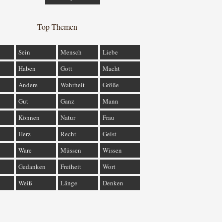
Top-Themen
Sein
Mensch
Liebe
Haben
Gott
Macht
Andere
Wahrheit
Größe
Gut
Ganz
Mann
Können
Natur
Frau
Herz
Recht
Geist
Ware
Müssen
Wissen
Gedanken
Freiheit
Wort
Weiß
Länge
Denken