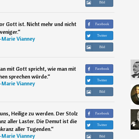
Bild
r Gott ist. Nicht mehr und nicht
Facebook
weniger.
“
Twitter
-Marie Vianney
Bild
an mit Gott spricht, wie man mit
Facebook
en sprechen würde.
“
Twitter
-Marie Vianney
Bild
uns, Heilige zu werden. Der Stolz
Facebook
nz aller Laster. Die Demut ist die
Twitter
kranz aller Tugenden.
“
-Marie Vianney
Bild