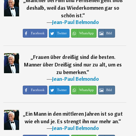
„
Mancher bei Film und Fernsehen geht bloß
deshalb, weil das Wiederkommen gar so
schön ist.
“
―
Jean-Paul Belmondo
Facebook
Twitter
WhatsApp
Bild
„
Frauen über dreißig sind die besten.
Manner über Dreißig sind nur zu alt, um es
zu bemerken.
“
―
Jean-Paul Belmondo
Facebook
Twitter
WhatsApp
Bild
„
Ein Mann in den mittleren Jahren ist so gut
wie eh und je. Es strengt ihn nur mehr an.
“
―
Jean-Paul Belmondo