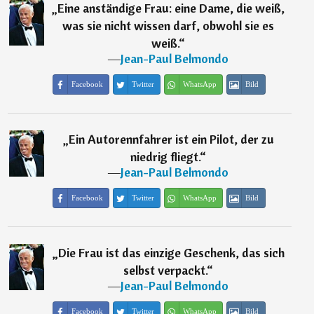
„
Eine anständige Frau: eine Dame, die weiß,
was sie nicht wissen darf, obwohl sie es
weiß.
“
―
Jean-Paul Belmondo
Facebook
Twitter
WhatsApp
Bild
„
Ein Autorennfahrer ist ein Pilot, der zu
niedrig fliegt.
“
―
Jean-Paul Belmondo
Facebook
Twitter
WhatsApp
Bild
„
Die Frau ist das einzige Geschenk, das sich
selbst verpackt.
“
―
Jean-Paul Belmondo
Facebook
Twitter
WhatsApp
Bild