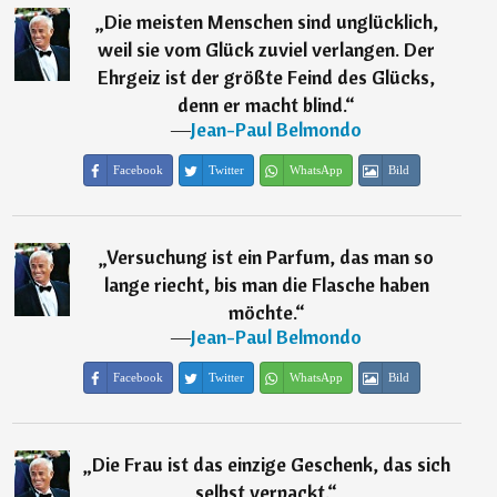
„
Die meisten Menschen sind unglücklich,
weil sie vom Glück zuviel verlangen. Der
Ehrgeiz ist der größte Feind des Glücks,
denn er macht blind.
“
―
Jean-Paul Belmondo
Facebook
Twitter
WhatsApp
Bild
„
Versuchung ist ein Parfum, das man so
lange riecht, bis man die Flasche haben
möchte.
“
―
Jean-Paul Belmondo
Facebook
Twitter
WhatsApp
Bild
„
Die Frau ist das einzige Geschenk, das sich
selbst verpackt.
“