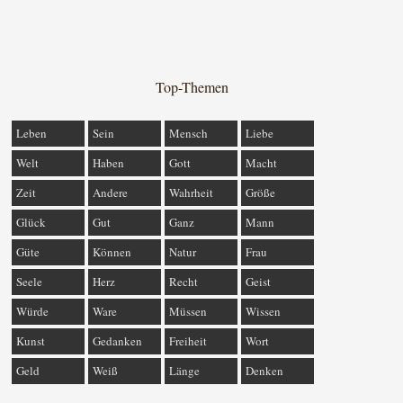
Top-Themen
Leben
Sein
Mensch
Liebe
Welt
Haben
Gott
Macht
Zeit
Andere
Wahrheit
Größe
Glück
Gut
Ganz
Mann
Güte
Können
Natur
Frau
Seele
Herz
Recht
Geist
Würde
Ware
Müssen
Wissen
Kunst
Gedanken
Freiheit
Wort
Geld
Weiß
Länge
Denken