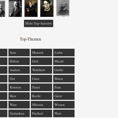
Mehr Top-Autoren
Top-Themen
Sein
Mensch
Liebe
Haben
Gott
Macht
Andere
Wahrheit
Größe
Gut
Ganz
Mann
Können
Natur
Frau
Herz
Recht
Geist
Ware
Müssen
Wissen
Gedanken
Freiheit
Wort