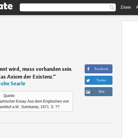
Zitate
A
nt wird, muss vorhanden sein.
Facebook
as Axiom der Existenz.
“
Twitter
John Searle
Bild
Quelle:
ophischer Essay. Aus dem Englischen von
ankfurt a.M.: Suhrkamp, 1971. S. ??