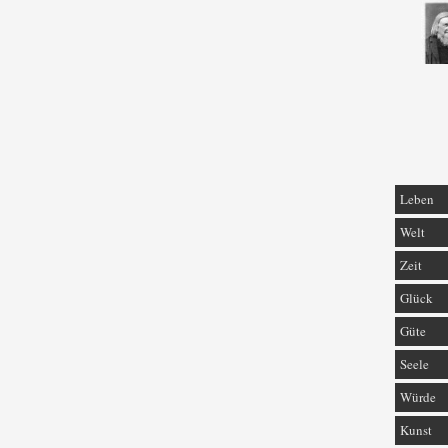
Leben
Welt
Zeit
Glück
Güte
Seele
Würde
Kunst