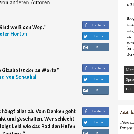
 von anderen Autoren
31
*
Biog
am
Facebook
 Kind weiß den Weg.
“
Haup
eter Horton
die
Twitter
sowi
Bild
für 
Berk
Facebook
 Glaube ist der an Worte.
“
Man
rd von Schaukal
Twitter
Spra
Gebo
Bild
 hängt alles ab. Vom Denken geht
Zitat d
Facebook
enkt und geschaffen. Wer schlecht
„
Stereoa
Twitter
folgt Leid wie das Rad den Hufen
Dirigen
 Zugtiers.
“
Bild