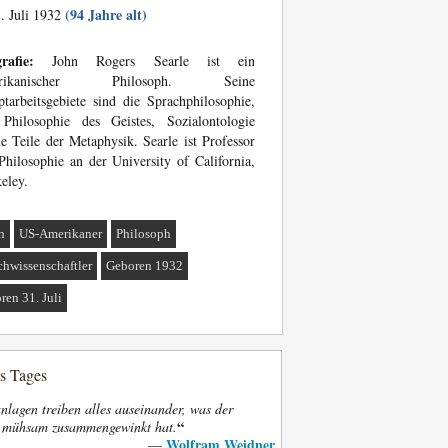
(94 Jahre alt)
. Juli 1932
rafie:
John Rogers Searle ist ein
erikanischer Philosoph. Seine
tarbeitsgebiete sind die Sprachphilosophie,
 Philosophie des Geistes, Sozialontologie
e Teile der Metaphysik. Searle ist Professor
Philosophie an der University of California,
eley.
n
US-Amerikaner
Philosoph
chwissenschaftler
Geboren 1932
ren 31. Juli
es Tages
nlagen treiben alles auseinander, was der
“
t mühsam zusammengewinkt hat.
Wolfram Weidner
—