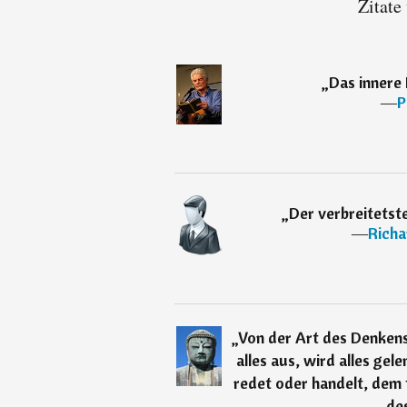
Zitate
„
Das innere
―
P
„
Der verbreitetste
―
Richa
„
Von der Art des Denkens
alles aus, wird alles gel
redet oder handelt, dem 
des