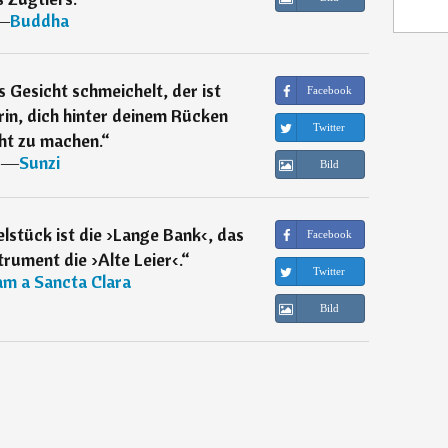
―
Buddha
s Gesicht schmeichelt, der ist
Facebook
in, dich hinter deinem Rücken
Twitter
ht zu machen.
“
―
Sunzi
Bild
lstück ist die ›Lange Bank‹, das
Facebook
trument die ›Alte Leier‹.
“
Twitter
m a Sancta Clara
Bild