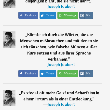
diejenigen bläht, die sie nicht nährt.
“
―
Joseph Joubert
Facebook
Twitter
WhatsApp
Bild
„
Könnte ich doch die Wörter, die die
Menschen mißbrauchen und mit denen sie
sich täuschen, wie falsche Münzen außer
Kurs setzen und aus ihrer Sprache
verbannen.
“
―
Joseph Joubert
Facebook
Twitter
WhatsApp
Bild
„
Es steckt oft mehr Geist und Scharfsinn in
einem Irrtum als in einer Entdeckung.
“
―
Joseph Joubert