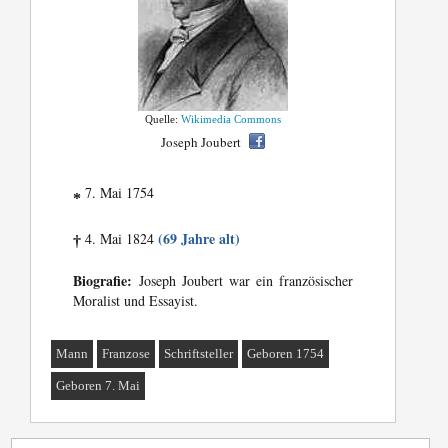
Quelle:
Wikimedia Commons
Joseph Joubert
7. Mai 1754
*
(69 Jahre alt)
4. Mai 1824
†
Biografie:
Joseph Joubert war ein französischer
Moralist und Essayist.
Mann
Franzose
Schriftsteller
Geboren 1754
Geboren 7. Mai