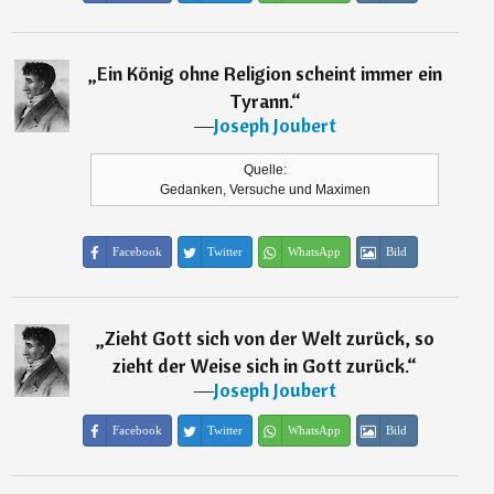
„
Ein König ohne Religion scheint immer ein
Tyrann.
“
―
Joseph Joubert
Quelle:
Gedanken, Versuche und Maximen
Facebook
Twitter
WhatsApp
Bild
„
Zieht Gott sich von der Welt zurück, so
zieht der Weise sich in Gott zurück.
“
―
Joseph Joubert
Facebook
Twitter
WhatsApp
Bild