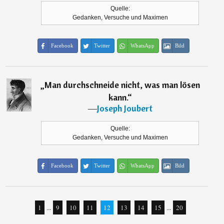
Quelle:
Gedanken, Versuche und Maximen
Facebook
Twitter
WhatsApp
Bild
„
Man durchschneide nicht, was man lösen
kann.
“
―
Joseph Joubert
Quelle:
Gedanken, Versuche und Maximen
Facebook
Twitter
WhatsApp
Bild
1
...
9
10
11
12
13
14
15
...
20