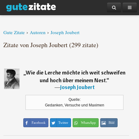
›
›
Gute Zitate
Autoren
Joseph Joubert
Zitate von Joseph Joubert (299 zitate)
„
Wie die Lerche möchte ich weit schweifen
und hoch über meinem Nest.
“
―
Joseph Joubert
Quelle:
Gedanken, Versuche und Maximen
Facebook
Twitter
WhatsApp
Bild