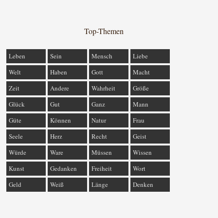
Top-Themen
Leben
Sein
Mensch
Liebe
Welt
Haben
Gott
Macht
Zeit
Andere
Wahrheit
Größe
Glück
Gut
Ganz
Mann
Güte
Können
Natur
Frau
Seele
Herz
Recht
Geist
Würde
Ware
Müssen
Wissen
Kunst
Gedanken
Freiheit
Wort
Geld
Weiß
Länge
Denken