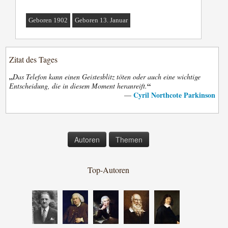
Geboren 1902
Geboren 13. Januar
Zitat des Tages
„
Das Telefon kann einen Geistesblitz töten oder auch eine wichtige
“
Entscheidung, die in diesem Moment heranreift.
Cyril Northcote Parkinson
—
Autoren
Themen
Top-Autoren