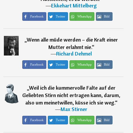
―
Ekkehart Mittelberg
Facebook
Twitter
WhatsApp
Bild
„
Wenn alle müde werden – die Kraft einer
Mutter erlahmt nie.
“
―
Richard Dehmel
Facebook
Twitter
WhatsApp
Bild
„
Weil ich die kummervolle Falte auf der
Geliebten Stirn nicht ertragen kann, darum,
also um meinetwillen, küsse ich sie weg.
“
―
Max Stirner
Facebook
Twitter
WhatsApp
Bild