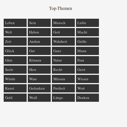
Top-Themen
Leben
Sein
Mensch
Liebe
Welt
Haben
Gott
Macht
Zeit
Andere
Wahrheit
Größe
Glück
Gut
Ganz
Mann
Güte
Können
Natur
Frau
Seele
Herz
Recht
Geist
Würde
Ware
Müssen
Wissen
Kunst
Gedanken
Freiheit
Wort
Geld
Weiß
Länge
Denken