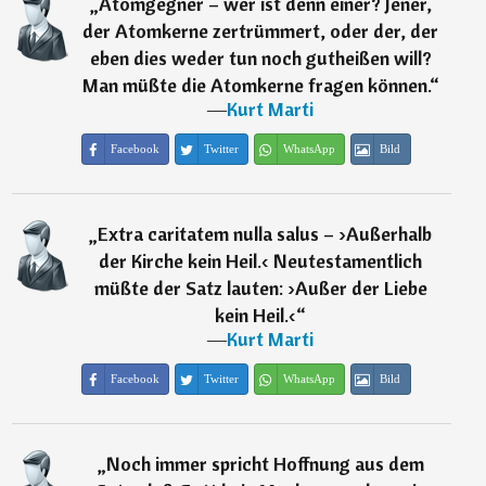
„
Atomgegner – wer ist denn einer? Jener,
der Atomkerne zertrümmert, oder der, der
eben dies weder tun noch gutheißen will?
Man müßte die Atomkerne fragen können.
“
―
Kurt Marti
Facebook
Twitter
WhatsApp
Bild
„
Extra caritatem nulla salus – ›Außerhalb
der Kirche kein Heil.‹ Neutestamentlich
müßte der Satz lauten: ›Außer der Liebe
kein Heil.‹
“
―
Kurt Marti
Facebook
Twitter
WhatsApp
Bild
„
Noch immer spricht Hoffnung aus dem