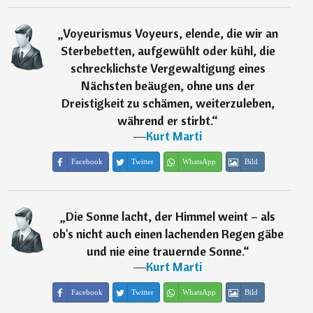
„
Voyeurismus Voyeurs, elende, die wir an
Sterbebetten, aufgewühlt oder kühl, die
schrecklichste Vergewaltigung eines
Nächsten beäugen, ohne uns der
Dreistigkeit zu schämen, weiterzuleben,
während er stirbt.
“
―
Kurt Marti
Facebook
Twitter
WhatsApp
Bild
„
Die Sonne lacht, der Himmel weint – als
ob's nicht auch einen lachenden Regen gäbe
und nie eine trauernde Sonne.
“
―
Kurt Marti
Facebook
Twitter
WhatsApp
Bild