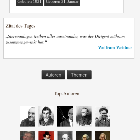
Geboren 1921
Geboren 31. Januar
Zitat des Tages
„
Stereoanlagen treiben alles auseinander, was der Dirigent mühsam
“
zusammengewinkt hat.
Wolfram Weidner
—
Autoren
Themen
Top-Autoren