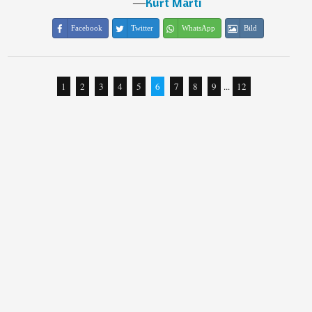
―
Kurt Marti
Facebook
Twitter
WhatsApp
Bild
1
2
3
4
5
6
7
8
9
...
12