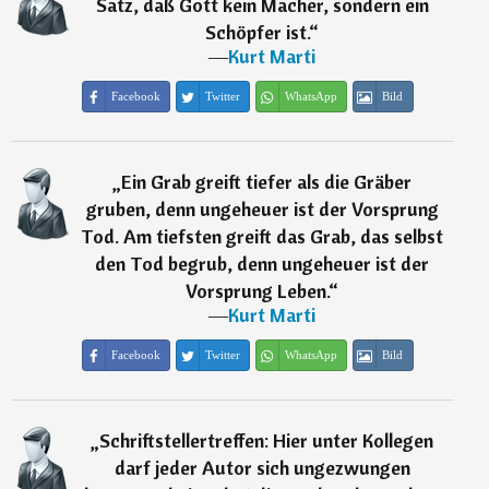
Satz, daß Gott kein Macher, sondern ein
Schöpfer ist.
“
―
Kurt Marti
Facebook
Twitter
WhatsApp
Bild
„
Ein Grab greift tiefer als die Gräber
gruben, denn ungeheuer ist der Vorsprung
Tod. Am tiefsten greift das Grab, das selbst
den Tod begrub, denn ungeheuer ist der
Vorsprung Leben.
“
―
Kurt Marti
Facebook
Twitter
WhatsApp
Bild
„
Schriftstellertreffen: Hier unter Kollegen
darf jeder Autor sich ungezwungen