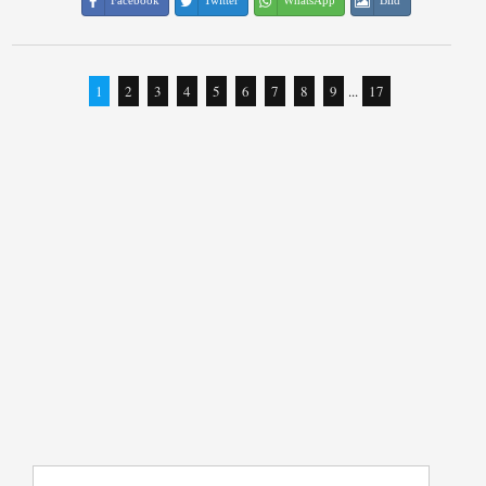
Facebook
Twitter
WhatsApp
Bild
1
2
3
4
5
6
7
8
9
...
17