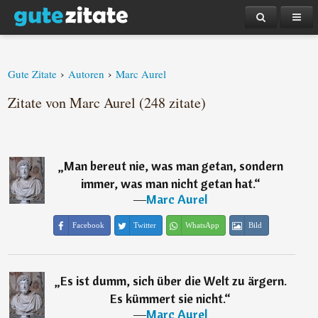
›
›
Gute Zitate
Autoren
Marc Aurel
Zitate von Marc Aurel (248 zitate)
„
Man bereut nie, was man getan, sondern
immer, was man nicht getan hat.
“
―
Marc Aurel
Facebook
Twitter
WhatsApp
Bild
„
Es ist dumm, sich über die Welt zu ärgern.
Es kümmert sie nicht.
“
―
Marc Aurel